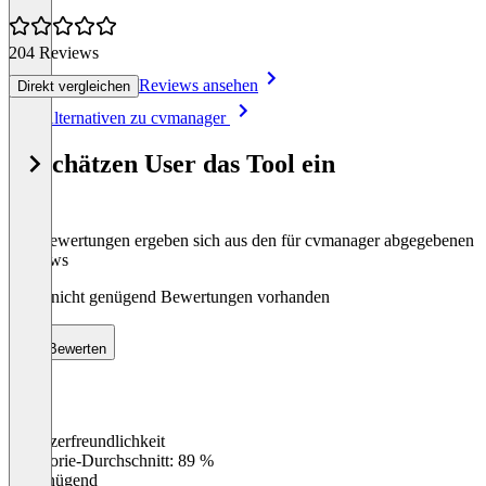
204 Reviews
Reviews ansehen
Direkt vergleichen
Item
Alle Alternativen zu cvmanager
1
of
So schätzen User das Tool ein
8
Die Bewertungen ergeben sich aus den für cvmanager abgegebenen
Reviews
Noch nicht genügend Bewertungen vorhanden
Bewerten
Benutzerfreundlichkeit
0
%
Kategorie-Durchschnitt: 89 %
Ungenügend