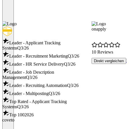
onapply
Leader - Applicant Tracking
Systems
Q3/26
10 Reviews
Leader - Recruitment Marketing
Q3/26
R
Direkt vergleichen
Leader - HR Service Delivery
Q3/26
Leader - Job Description
Management
Q3/26
Leader - Recruiting Automation
Q3/26
Leader - Multiposting
Q3/26
Top Rated - Applicant Tracking
Systems
Q3/26
Top 100
2026
coveto