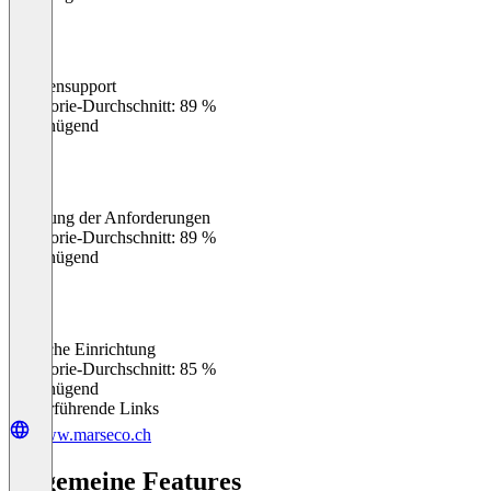
Kundensupport
0
%
Kategorie-Durchschnitt: 89 %
Ungenügend
Erfüllung der Anforderungen
0
%
Kategorie-Durchschnitt: 89 %
Ungenügend
Einfache Einrichtung
0
%
Kategorie-Durchschnitt: 85 %
Ungenügend
Weiterführende Links
www.marseco.ch
Allgemeine Features