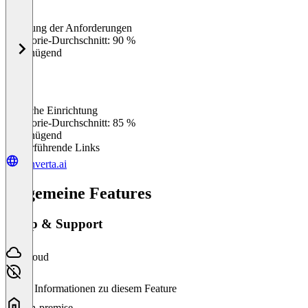
Erfüllung der Anforderungen
0
%
Kategorie-Durchschnitt: 90 %
Ungenügend
Einfache Einrichtung
0
%
Kategorie-Durchschnitt: 85 %
Ungenügend
Weiterführende Links
converta.ai
Allgemeine Features
Setup & Support
Cloud
Keine Informationen zu diesem Feature
On-premise