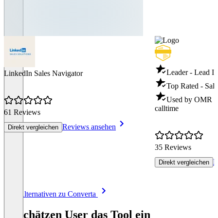
Leader - Lead In
LinkedIn Sales Navigator
Top Rated - Sale
Used by OMR - S
calltime
61 Reviews
Reviews ansehen
Direkt vergleichen
35 Reviews
R
Direkt vergleichen
Item
Alle Alternativen zu Converta
1
of
So schätzen User das Tool ein
8