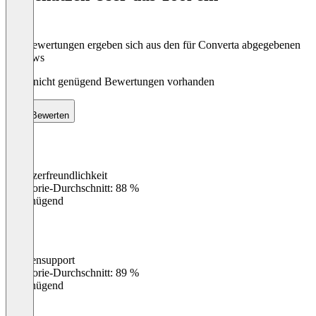
Die Bewertungen ergeben sich aus den für Converta abgegebenen
Reviews
Noch nicht genügend Bewertungen vorhanden
Bewerten
Benutzerfreundlichkeit
0
%
Kategorie-Durchschnitt: 88 %
Ungenügend
Kundensupport
0
%
Kategorie-Durchschnitt: 89 %
Ungenügend