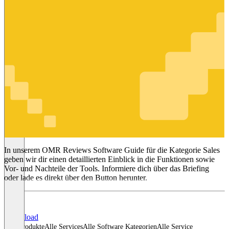
Sales
In unserem OMR Reviews Software Guide für die Kategorie Sales
geben wir dir einen detaillierten Einblick in die Funktionen sowie
Vor- und Nachteile der Tools. Informiere dich über das Briefing
oder lade es direkt über den Button herunter.
Download
Alle Produkte
Alle Services
Alle Software Kategorien
Alle Service