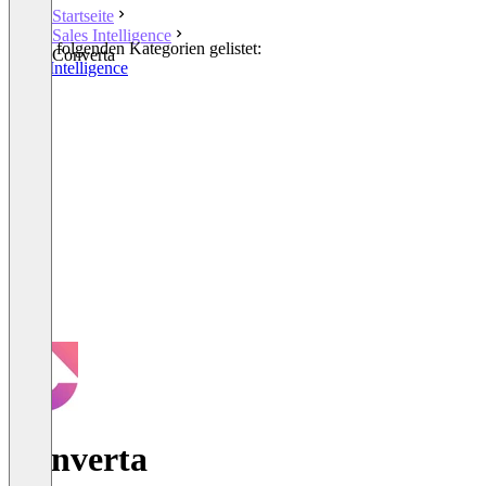
Startseite
Sales Intelligence
In den folgenden Kategorien gelistet:
Converta
Sales Intelligence
Converta