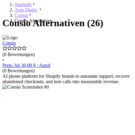
Startseite
Auto Dialer
Consio
Consio Alternativen (26)
Consio Alternativen
Consio
(0 Bewertungen)
•
Preis: Ab 30,00 $ / Anruf
(0 Bewertungen)
AI phone platform for Shopify brands to automate support, recover
abandoned checkouts, and turn calls into measurable revenue.