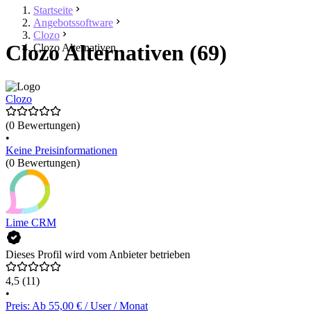
Startseite
Angebotssoftware
Clozo
Clozo Alternativen (69)
Clozo Alternativen
Clozo
(0 Bewertungen)
•
Keine Preisinformationen
(0 Bewertungen)
Lime CRM
Dieses Profil wird vom Anbieter betrieben
4,5
(11)
•
Preis: Ab 55,00 € / User / Monat