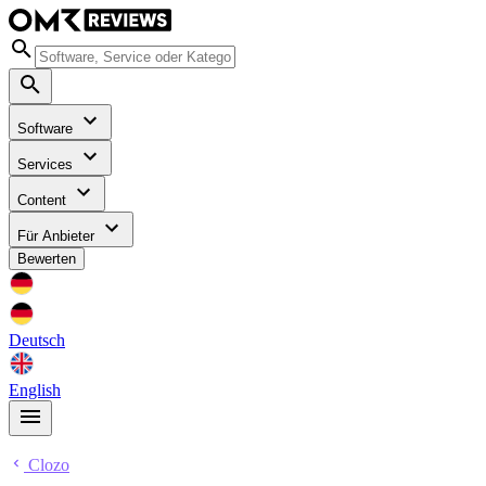
Software
Services
Content
Für Anbieter
Bewerten
Deutsch
English
Clozo