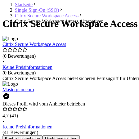
Startseite
Single Sign-On (SSO)
Citrix Secure Workspace Access
Citrix Secure Workspace Access 
Citrix Secure Workspace Access Alternativen
Citrix Secure Workspace Access
(0 Bewertungen)
•
Keine Preisinformationen
(0 Bewertungen)
Citrix Secure Workspace Access bietet sicheren Fernzugriff für Unte
Masterplan.com
Dieses Profil wird vom Anbieter betrieben
4,7
(41)
•
Keine Preisinformationen
(41 Bewertungen)
Kontakt aufnehmen
Direkt vergleichen