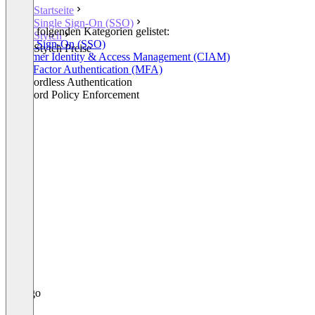
Startseite
Single Sign-On (SSO)
In den folgenden Kategorien gelistet:
Stytch
Single Sign-On (SSO)
Stytch Preise
Customer Identity & Access Management (CIAM)
Multi-Factor Authentication (MFA)
Passwordless Authentication
Password Policy Enforcement
+2