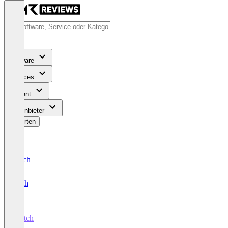
Software
Services
Content
Für Anbieter
Bewerten
Deutsch
English
Stytch