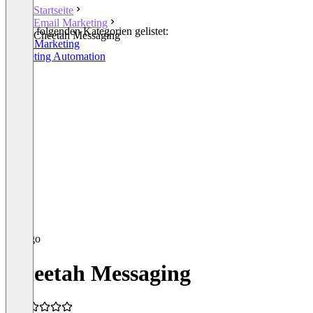
Startseite
Email Marketing
In den folgenden Kategorien gelistet:
Cheetah Messaging
Email Marketing
Marketing Automation
Cheetah Messaging