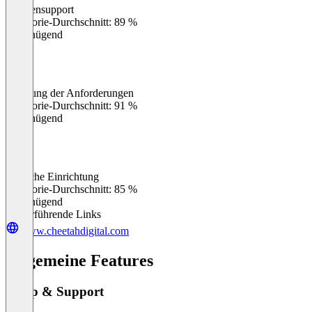
Kundensupport
0
%
Kategorie-Durchschnitt: 89 %
Ungenügend
Erfüllung der Anforderungen
0
%
Kategorie-Durchschnitt: 91 %
Ungenügend
Einfache Einrichtung
0
%
Kategorie-Durchschnitt: 85 %
Ungenügend
Weiterführende Links
www.cheetahdigital.com
Allgemeine Features
Setup & Support