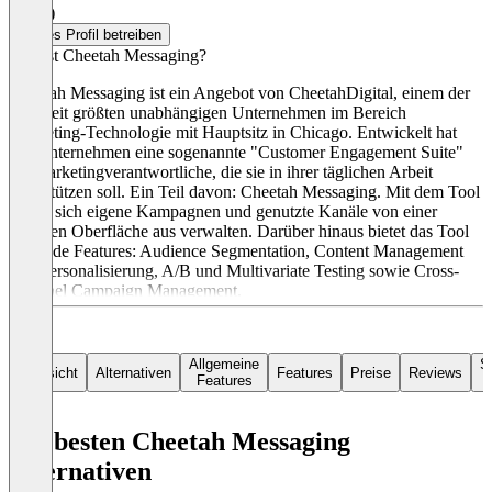
0,5
(1)
Dieses Profil betreiben
Was ist Cheetah Messaging?
Cheetah Messaging ist ein Angebot von CheetahDigital, einem der
weltweit größten unabhängigen Unternehmen im Bereich
Marketing-Technologie mit Hauptsitz in Chicago. Entwickelt hat
das Unternehmen eine sogenannte "Customer Engagement Suite"
für Marketingverantwortliche, die sie in ihrer täglichen Arbeit
unterstützen soll. Ein Teil davon: Cheetah Messaging. Mit dem Tool
lassen sich eigene Kampagnen und genutzte Kanäle von einer
einzigen Oberfläche aus verwalten. Darüber hinaus bietet das Tool
folgende Features: Audience Segmentation, Content Management
und Personalisierung, A/B und Multivariate Testing sowie Cross-
Channel Campaign Management.
Allgemeine
S
Übersicht
Alternativen
Features
Preise
Reviews
Features
Die besten Cheetah Messaging
Alternativen