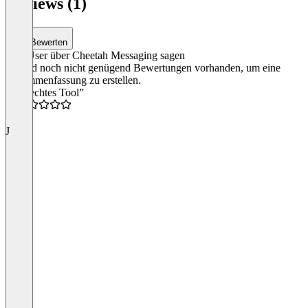
Reviews (1)
Bewerten
Was User über Cheetah Messaging sagen
Es sind noch nicht genügend Bewertungen vorhanden, um eine
Zusammenfassung zu erstellen.
“Schlechtes Tool”
0.5
J