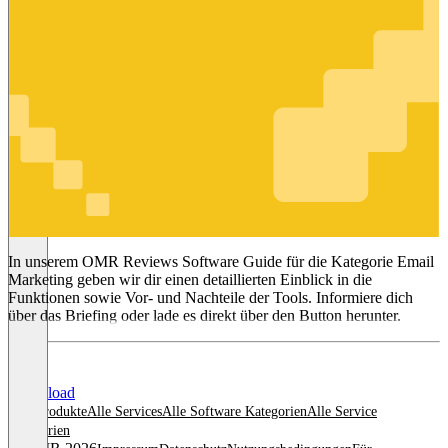
Email
Marketing
In unserem OMR Reviews Software Guide für die Kategorie Email
Marketing geben wir dir einen detaillierten Einblick in die
Funktionen sowie Vor- und Nachteile der Tools. Informiere dich
über das Briefing oder lade es direkt über den Button herunter.
Download
Alle Produkte
Alle Services
Alle Software Kategorien
Alle Service
Kategorien