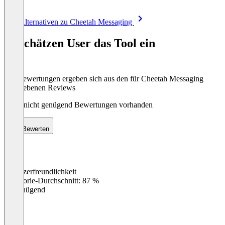
Item
Alle Alternativen zu Cheetah Messaging
1
of
So schätzen User das Tool ein
8
Die Bewertungen ergeben sich aus den für Cheetah Messaging
abgegebenen Reviews
Noch nicht genügend Bewertungen vorhanden
Bewerten
Benutzerfreundlichkeit
0
%
Kategorie-Durchschnitt: 87 %
Ungenügend