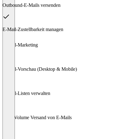
Outbound-E-Mails versenden
E-Mail-Zustellbarkeit managen
Item
E-Mail-Marketing
1
of
1
E-Mail-Vorschau (Desktop & Mobile)
E-Mail-Listen verwalten
High-Volume Versand von E-Mails