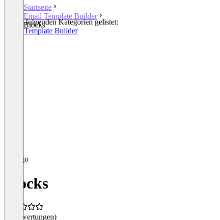
Startseite
Email Template Builder
In den folgenden Kategorien gelistet:
Blocks
Email Template Builder
Blocks
(0 Bewertungen)