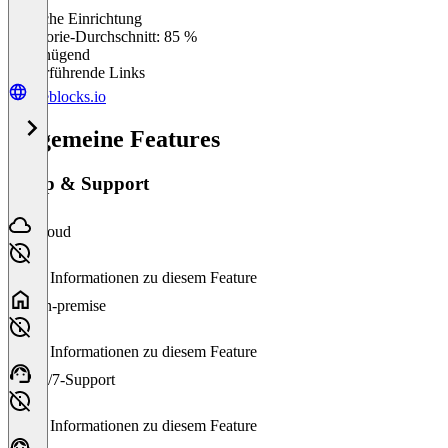
Einfache Einrichtung
0
%
Kategorie-Durchschnitt: 85 %
Ungenügend
Weiterführende Links
useblocks.io
Allgemeine Features
Setup & Support
Cloud
Keine Informationen zu diesem Feature
On-premise
Keine Informationen zu diesem Feature
24/7-Support
Keine Informationen zu diesem Feature