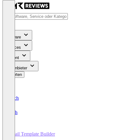
Software
Services
Content
Für Anbieter
Bewerten
Deutsch
English
Email Template Builder