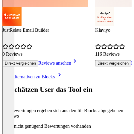
JustRelate Email Builder
Klaviyo
0 Reviews
116 Reviews
Reviews ansehen
R
Direkt vergleichen
Direkt vergleichen
Item
Alle Alternativen zu Blocks
1
of
So schätzen User das Tool ein
8
Die Bewertungen ergeben sich aus den für Blocks abgegebenen
Reviews
Noch nicht genügend Bewertungen vorhanden