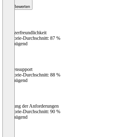
Bewerten
Benutzerfreundlichkeit
0
%
Kategorie-Durchschnitt: 87 %
Ungenügend
Kundensupport
0
%
Kategorie-Durchschnitt: 88 %
Ungenügend
Erfüllung der Anforderungen
0
%
Kategorie-Durchschnitt: 90 %
Ungenügend