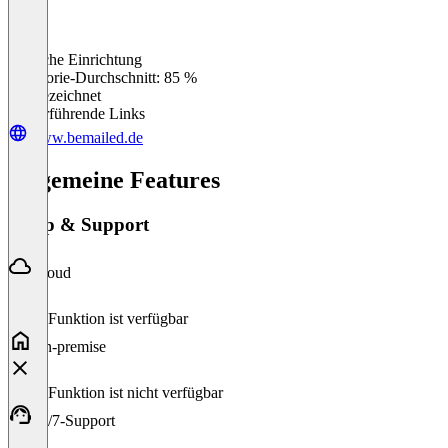
Einfache Einrichtung
0
%
Kategorie-Durchschnitt: 85 %
Ausgezeichnet
Weiterführende Links
www.bemailed.de
Allgemeine Features
Setup & Support
Cloud
Diese Funktion ist verfügbar
On-premise
Diese Funktion ist nicht verfügbar
24/7-Support