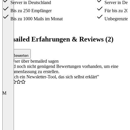
Server in Deutschland
Server in Deu
Bis zu 250 Empfänger
Für bis zu 2
Bis zu 1000 Mails im Monat
Unbegrenzte 
Item
1
bemailed Erfahrungen & Reviews (2)
of
3
Bewerten
Was User über bemailed sagen
Es sind noch nicht genügend Bewertungen vorhanden, um eine
Zusammenfassung zu erstellen.
“Endlich ein Newsletter-Tool, das sich selbst erklärt”
5.0
M