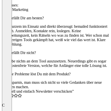
Use cases:
Email Marketing
Was gefällt Dir am besten?
Seit Kurzem im Einsatz und direkt überzeugt: bemailed funktioniert
einfach. Anmelden, Kontakte rein, loslegen. Keine
Einarbeitungszeit, kein Rätseln wo was zu finden ist. Wer schon mal
mit sperrigen Tools gekämpft hat, weiß wie viel das wert ist. Klare
Empfehlung.
Was gefällt Dir nicht?
Ich habe nichts an dem Tool auszusetzen. Neuerdings gibt es sogar
eine kostenfreie Version, welche für Anfänger eine tolle Lösung ist.
Welche Probleme löst Du mit dem Produkt?
Zeitersparnis, man muss sich nicht so viele Gedanken über neue
Themen machen.
“Schnell und einfach Newsletter verschicken”
5.0
C