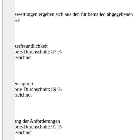
Die Bewertungen ergeben sich aus den für bemailed abgegebenen
Reviews
Benutzerfreundlichkeit
0
%
Kategorie-Durchschnitt: 87 %
Ausgezeichnet
Kundensupport
0
%
Kategorie-Durchschnitt: 89 %
Ausgezeichnet
Erfüllung der Anforderungen
0
%
Kategorie-Durchschnitt: 91 %
Ausgezeichnet