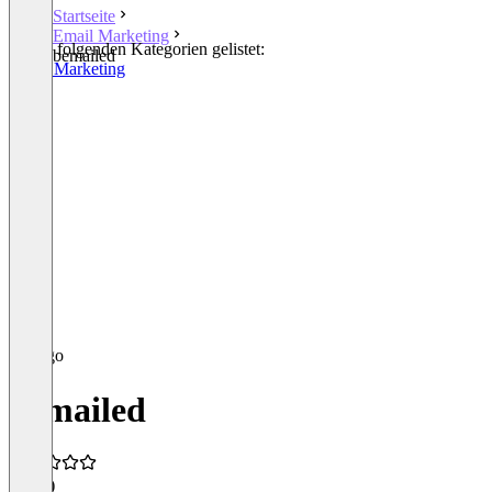
Startseite
Email Marketing
In den folgenden Kategorien gelistet:
bemailed
Email Marketing
bemailed
5,0
(2)