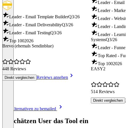
Leader - Email 
Leader - Market
Leader - Email Template Builder
Q3/26
Leader - Websit
Leader - Email Deliverability
Q3/26
Leader - Landin
Leader - Email Testing
Q3/26
Leader - Learn
Systems
Q3/26
Top 100
2026
Brevo (ehemals Sendinblue)
Leader - Funnel 
Top Rated - Fun
Top 100
2026
448 Reviews
EASY2
Reviews ansehen
Direkt vergleichen
514 Reviews
R
Direkt vergleichen
Item
Alle Alternativen zu bemailed
1
of
So schätzen User das Tool ein
8