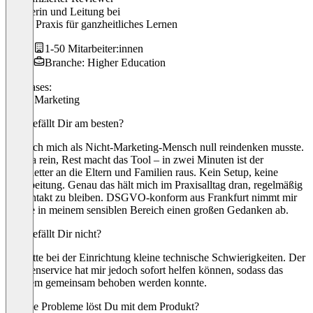
Inhaberin und Leitung
bei
PGL - Praxis für ganzheitliches Lernen
1-50 Mitarbeiter:innen
Branche: Higher Education
Use cases:
Email Marketing
Was gefällt Dir am besten?
Dass ich mich als Nicht-Marketing-Mensch null reindenken musste.
Thema rein, Rest macht das Tool – in zwei Minuten ist der
Newsletter an die Eltern und Familien raus. Kein Setup, keine
Einarbeitung. Genau das hält mich im Praxisalltag dran, regelmäßig
in Kontakt zu bleiben. DSGVO-konform aus Frankfurt nimmt mir
gerade in meinem sensiblen Bereich einen großen Gedanken ab.
Was gefällt Dir nicht?
Ich hatte bei der Einrichtung kleine technische Schwierigkeiten. Der
Kundenservice hat mir jedoch sofort helfen können, sodass das
Problem gemeinsam behoben werden konnte.
Welche Probleme löst Du mit dem Produkt?