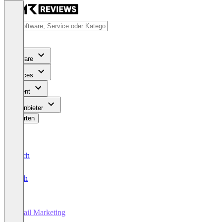
Software
Services
Content
Für Anbieter
Bewerten
Deutsch
English
Email Marketing