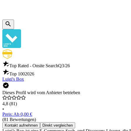
Top Rated - Onsite Search
Q3/26
Top 100
2026
Luigi's Box
Dieses Profil wird vom Anbieter betrieben
4,8
(81)
•
Preis: Ab 0,00 €
(81 Bewertungen)
Kontakt aufnehmen
Direkt vergleichen
Luigi’s Box ist eine E-Commerce-Such- und Discovery-Lösung, die E-