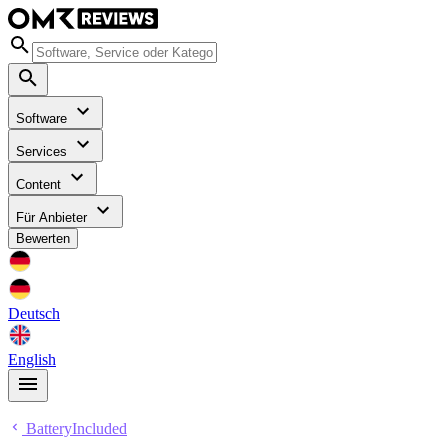
Software
Services
Content
Für Anbieter
Bewerten
Deutsch
English
BatteryIncluded