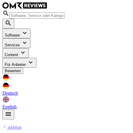
Software
Services
Content
Für Anbieter
Bewerten
Deutsch
English
ad4mat