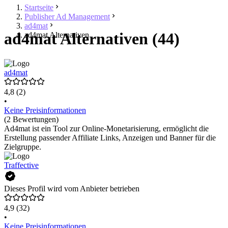
Startseite
Publisher Ad Management
ad4mat
ad4mat Alternativen (44)
ad4mat Alternativen
ad4mat
4,8
(2)
•
Keine Preisinformationen
(2 Bewertungen)
Ad4mat ist ein Tool zur Online-Monetarisierung, ermöglicht die
Erstellung passender Affiliate Links, Anzeigen und Banner für die
Zielgruppe.
Traffective
Dieses Profil wird vom Anbieter betrieben
4,9
(32)
•
Keine Preisinformationen