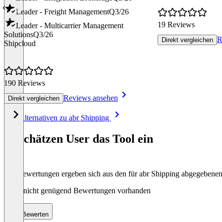
Leader - Freight Management
Q3/26
19 Reviews
Leader - Multicarrier Management
Solutions
Q3/26
R
Direkt vergleichen
Shipcloud
190 Reviews
Reviews ansehen
Direkt vergleichen
Item
Alle Alternativen zu abr Shipping
1
of
So schätzen User das Tool ein
8
Die Bewertungen ergeben sich aus den für abr Shipping abgegebene
Noch nicht genügend Bewertungen vorhanden
Bewerten