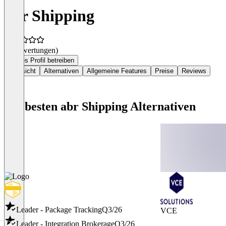
abr Shipping
(0 Bewertungen)
Dieses Profil betreiben
Übersicht
Alternativen
Allgemeine Features
Preise
Reviews
Die besten abr Shipping Alternativen
Leader - Package Tracking
Q3/26
VCE
Leader - Integration Brokerage
Q3/26