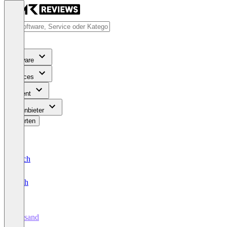
Software
Services
Content
Für Anbieter
Bewerten
Deutsch
English
Versand