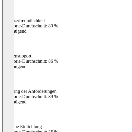
Benutzerfreundlichkeit
0
%
Kategorie-Durchschnitt: 89 %
Ungenügend
Kundensupport
0
%
Kategorie-Durchschnitt: 86 %
Ungenügend
Erfüllung der Anforderungen
0
%
Kategorie-Durchschnitt: 89 %
Ungenügend
Einfache Einrichtung
0
%
Kategorie-Durchschnitt: 85 %