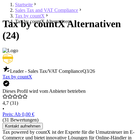
Startseite
Sales Tax and VAT Compliance
Tax by countX
Tax by countX Alternativen
Tax by countX Alternativen
(24)
Leader - Sales Tax/VAT Compliance
Q3/26
Tax by countX
Dieses Profil wird vom Anbieter betrieben
4,7
(31)
•
Preis: Ab 0,00 €
(31 Bewertungen)
Kontakt aufnehmen
Tax powered by countX ist der Experte für die Umsatzsteuer im E-
Commerce und bietet innovative Lösungen für Online-Händler in