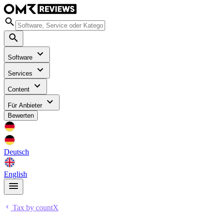
Software
Services
Content
Für Anbieter
Bewerten
Deutsch
English
Tax by countX