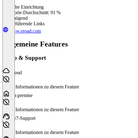
Einfache Einrichtung
0
%
Kategorie-Durchschnitt: 91 %
Ungenügend
Weiterführende Links
www.eroad.com
Allgemeine Features
Setup & Support
Cloud
Keine Informationen zu diesem Feature
On-premise
Keine Informationen zu diesem Feature
24/7-Support
Keine Informationen zu diesem Feature