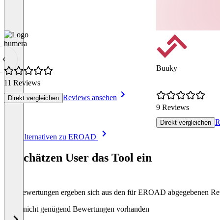
humera
Buuky
11 Reviews
Reviews ansehen
Direkt vergleichen
9 Reviews
R
Direkt vergleichen
Item
Alle Alternativen zu EROAD
1
of
So schätzen User das Tool ein
8
Die Bewertungen ergeben sich aus den für EROAD abgegebenen Re
Noch nicht genügend Bewertungen vorhanden