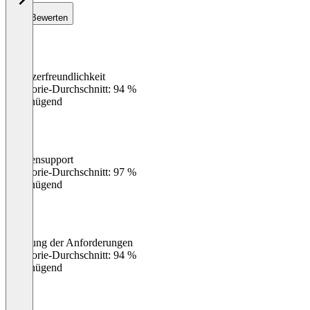
Bewerten
Benutzerfreundlichkeit
0
%
Kategorie-Durchschnitt: 94 %
Ungenügend
Kundensupport
0
%
Kategorie-Durchschnitt: 97 %
Ungenügend
Erfüllung der Anforderungen
0
%
Kategorie-Durchschnitt: 94 %
Ungenügend