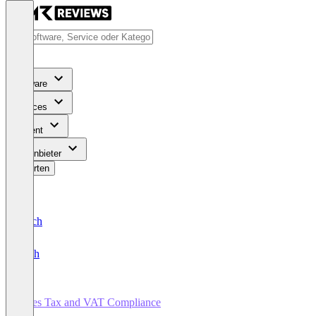
Software
Services
Content
Für Anbieter
Bewerten
Deutsch
English
Sales Tax and VAT Compliance