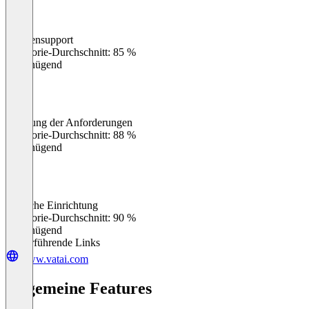
Kundensupport
0
%
Kategorie-Durchschnitt: 85 %
Ungenügend
Erfüllung der Anforderungen
0
%
Kategorie-Durchschnitt: 88 %
Ungenügend
Einfache Einrichtung
0
%
Kategorie-Durchschnitt: 90 %
Ungenügend
Weiterführende Links
www.vatai.com
Allgemeine Features