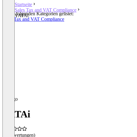
Startseite
Sales Tax and VAT Compliance
In den folgenden Kategorien gelistet:
VATAi
Sales Tax and VAT Compliance
VATAi
(0 Bewertungen)