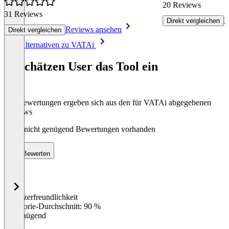
20 Reviews
31 Reviews
R
Direkt vergleichen
Reviews ansehen
Direkt vergleichen
Item
Alle Alternativen zu VATAi
1
of
So schätzen User das Tool ein
8
Die Bewertungen ergeben sich aus den für VATAi abgegebenen
Reviews
Noch nicht genügend Bewertungen vorhanden
Bewerten
Benutzerfreundlichkeit
0
%
Kategorie-Durchschnitt: 90 %
Ungenügend