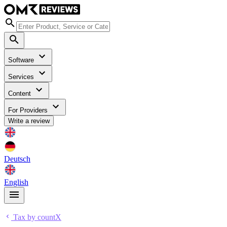
Software
Services
Content
For Providers
Write a review
Deutsch
English
Tax by countX