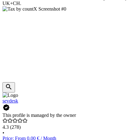
UK+CH.
sevdesk
This profile is managed by the owner
4.3
(278)
•
Price: From 0.00 € / Month