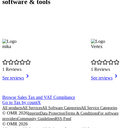
software & tools
mika
Vertex
1 Reviews
1 Reviews
See reviews
See reviews
Item
Browse Sales Tax and VAT Compliance
1
Go to Tax by countX
of
All products
All Services
All Software Categories
All Service Categories
8
© OMR 2026
Imprint
Data Protection
Terms & Conditions
For software
providers
Community Guidelines
RSS-Feed
© OMR 2026