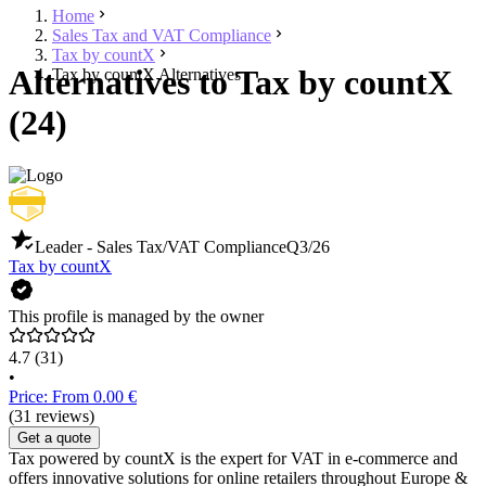
Home
Sales Tax and VAT Compliance
Tax by countX
Alternatives to Tax by countX
Tax by countX Alternatives
(24)
Leader - Sales Tax/VAT Compliance
Q3/26
Tax by countX
This profile is managed by the owner
4.7
(31)
•
Price: From 0.00 €
(31 reviews)
Get a quote
Tax powered by countX is the expert for VAT in e-commerce and
offers innovative solutions for online retailers throughout Europe &