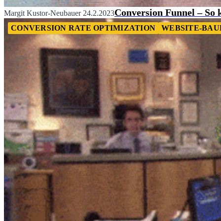
Conversion Funnel – So k
Margit Kustor-Neubauer
24.2.2023
CONVERSION RATE OPTIMIZATION
WEBSITE-BAU