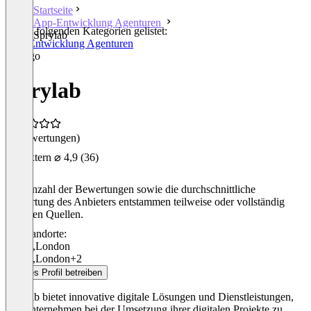
Startseite
App-Entwicklung Agenturen
In den folgenden Kategorien gelistet:
Sprylab
App-Entwicklung Agenturen
Sprylab
(0 Bewertungen)
Extern
⌀ 4,9
(36)
Die Anzahl der Bewertungen sowie die durchschnittliche
Bewertung des Anbieters entstammen teilweise oder vollständig
externen Quellen.
Standorte:
Berlin
,
London
Berlin
,
London
+2
Dieses Profil betreiben
Sprylab bietet innovative digitale Lösungen und Dienstleistungen,
um Unternehmen bei der Umsetzung ihrer digitalen Projekte zu