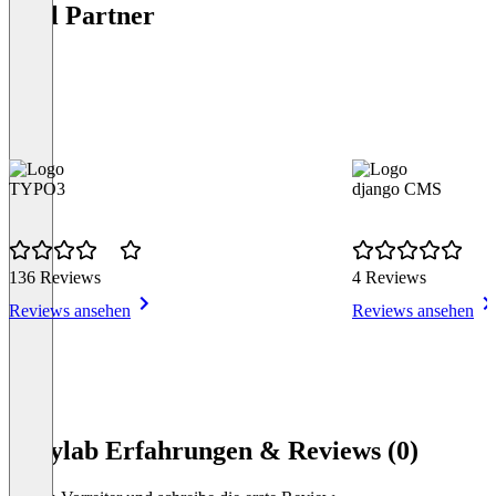
Tool Partner
TYPO3
django CMS
136 Reviews
4 Reviews
Reviews ansehen
Reviews ansehen
Item
1
Sprylab Erfahrungen & Reviews (0)
of
9