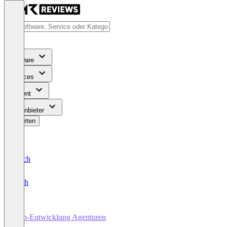
Software
Services
Content
Für Anbieter
Bewerten
Deutsch
English
App-Entwicklung Agenturen