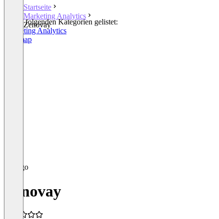
Startseite
Marketing Analytics
In den folgenden Kategorien gelistet:
Zenovay
Marketing Analytics
Heatmap
Zenovay