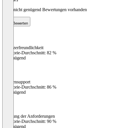
Noch nicht genügend Bewertungen vorhanden
Bewerten
Benutzerfreundlichkeit
0
%
Kategorie-Durchschnitt: 82 %
Ungenügend
Kundensupport
0
%
Kategorie-Durchschnitt: 86 %
Ungenügend
Erfüllung der Anforderungen
0
%
Kategorie-Durchschnitt: 90 %
Ungenügend