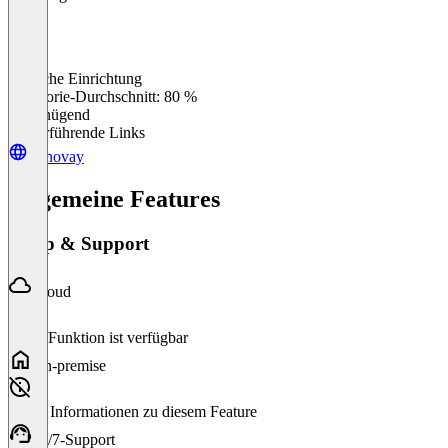
Einfache Einrichtung
0
%
Kategorie-Durchschnitt: 80 %
Ungenügend
Weiterführende Links
Zenovay
Allgemeine Features
Setup & Support
Cloud
Diese Funktion ist verfügbar
On-premise
Keine Informationen zu diesem Feature
24/7-Support