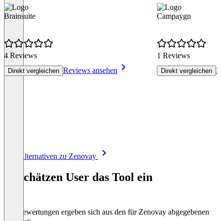
Brainsuite
Campaygn
4 Reviews
1 Reviews
Reviews ansehen
R
Direkt vergleichen
Direkt vergleichen
Item
Alle Alternativen zu Zenovay
1
of
So schätzen User das Tool ein
8
Die Bewertungen ergeben sich aus den für Zenovay abgegebenen
Reviews