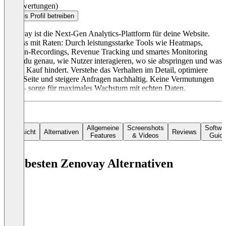
(0 Bewertungen)
Dieses Profil betreiben
Zenovay ist die Next-Gen Analytics-Plattform für deine Website.
Schluss mit Raten: Durch leistungsstarke Tools wie Heatmaps,
Session-Recordings, Revenue Tracking und smartes Monitoring
siehst du genau, wie Nutzer interagieren, wo sie abspringen und was
sie am Kauf hindert. Verstehe das Verhalten im Detail, optimiere
deine Seite und steigere Anfragen nachhaltig. Keine Vermutungen
mehr – sorge für maximales Wachstum mit echten Daten.
Allgemeine
Screenshots
Softwa
Übersicht
Alternativen
Reviews
Features
& Videos
Guid
Die besten Zenovay Alternativen