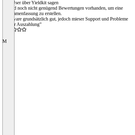
Was User über Yieldkit sagen
Es sind noch nicht genügend Bewertungen vorhanden, um eine
Zusammenfassung zu erstellen.
“Software grundsätzlich gut, jedoch mieser Support und Probleme
mit der Auszahlung”
2.0
M