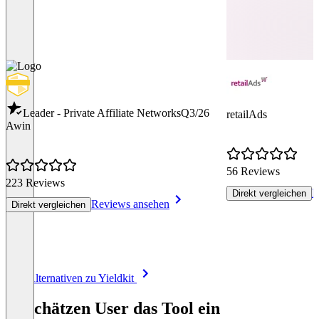
Leader - Private Affiliate Networks
Q3/26
retailAds
Awin
56 Reviews
223 Reviews
R
Direkt vergleichen
Reviews ansehen
Direkt vergleichen
Item
Alle Alternativen zu Yieldkit
1
of
So schätzen User das Tool ein
8