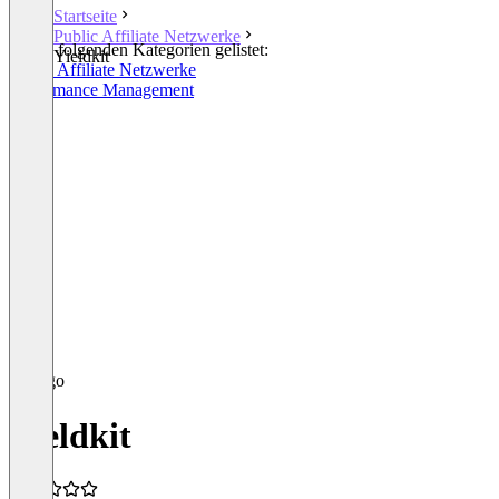
Startseite
Public Affiliate Netzwerke
In den folgenden Kategorien gelistet:
Yieldkit
Public Affiliate Netzwerke
Performance Management
Yieldkit