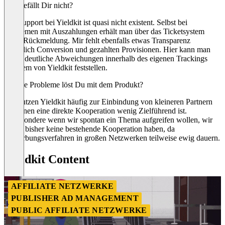
Was gefällt Dir nicht?
Der Support bei Yieldkit ist quasi nicht existent. Selbst bei
Problemen mit Auszahlungen erhält man über das Ticketsystem
keine Rückmeldung. Mir fehlt ebenfalls etwas Transparenz
bezüglich Conversion und gezahlten Provisionen. Hier kann man
schon deutliche Abweichungen innerhalb des eigenen Trackings
und dem von Yieldkit feststellen.
Welche Probleme löst Du mit dem Produkt?
Wir nutzen Yieldkit häufig zur Einbindung von kleineren Partnern
bei denen eine direkte Kooperation wenig Zielführend ist.
Insbesondere wenn wir spontan ein Thema aufgreifen wollen, wir
haben bisher keine bestehende Kooperation haben, da
Bewerbungsverfahren in großen Netzwerken teilweise ewig dauern.
Yieldkit Content
AFFILIATE NETZWERKE
PUBLISHER AD MANAGEMENT
PUBLIC AFFILIATE NETZWERKE