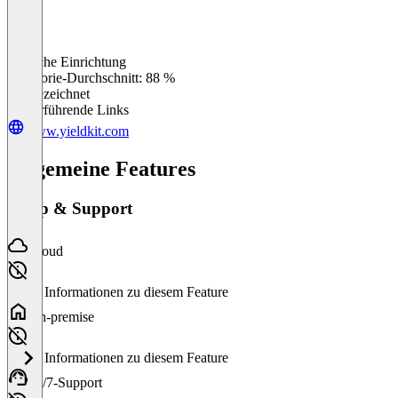
Einfache Einrichtung
0
%
Kategorie-Durchschnitt: 88 %
Ausgezeichnet
Weiterführende Links
www.yieldkit.com
Allgemeine Features
Setup & Support
Cloud
Keine Informationen zu diesem Feature
On-premise
Keine Informationen zu diesem Feature
24/7-Support