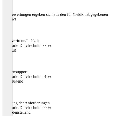
Die Bewertungen ergeben sich aus den für Yieldkit abgegebenen
Reviews
Benutzerfreundlichkeit
0
%
Kategorie-Durchschnitt: 88 %
Sehr gut
Kundensupport
0
%
Kategorie-Durchschnitt: 91 %
Ungenügend
Erfüllung der Anforderungen
0
%
Kategorie-Durchschnitt: 90 %
Zufriedenstellend