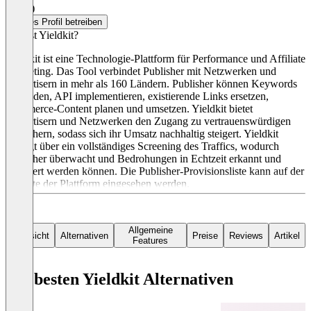
2,0
(1)
Dieses Profil betreiben
Was ist Yieldkit?
Yieldkit ist eine Technologie-Plattform für Performance und Affiliate
Marketing. Das Tool verbindet Publisher mit Netzwerken und
Advertisern in mehr als 160 Ländern. Publisher können Keywords
verbinden, API implementieren, existierende Links ersetzen,
Commerce-Content planen und umsetzen. Yieldkit bietet
Advertisern und Netzwerken den Zugang zu vertrauenswürdigen
Publishern, sodass sich ihr Umsatz nachhaltig steigert. Yieldkit
verfügt über ein vollständiges Screening des Traffics, wodurch
Publisher überwacht und Bedrohungen in Echtzeit erkannt und
blockiert werden können. Die Publisher-Provisionsliste kann auf der
Website der Plattform eingesehen werden.
Allgemeine
Übersicht
Alternativen
Preise
Reviews
Artikel
Features
Die besten Yieldkit Alternativen