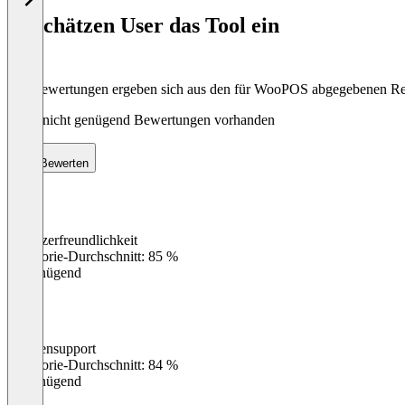
of
So schätzen User das Tool ein
8
Die Bewertungen ergeben sich aus den für WooPOS abgegebenen R
Noch nicht genügend Bewertungen vorhanden
Bewerten
Benutzerfreundlichkeit
0
%
Kategorie-Durchschnitt: 85 %
Ungenügend
Kundensupport
0
%
Kategorie-Durchschnitt: 84 %
Ungenügend