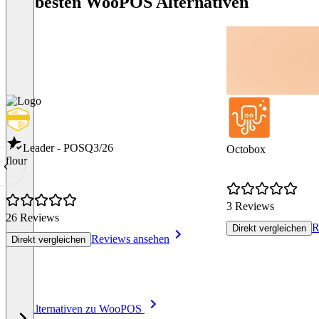
Die besten WooPOS Alternativen
Leader - POS
Q3/26
Octobox
flour
3 Reviews
26 Reviews
R
Direkt vergleichen
Reviews ansehen
Direkt vergleichen
Item
Alle Alternativen zu WooPOS
1