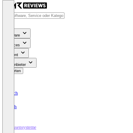
Software
Services
Content
Für Anbieter
Bewerten
Deutsch
English
Kassensysteme