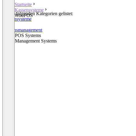
Startseite
Kassensysteme
In den folgenden Kategorien gelistet:
WooPOS
Kassensysteme
CRM
Wissensmanagement
Retail POS Systems
Retail Management Systems
+1