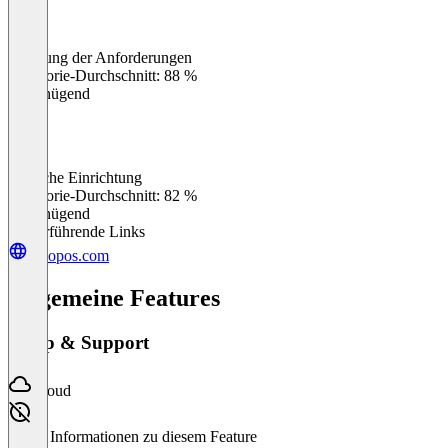
Erfüllung der Anforderungen
0
%
Kategorie-Durchschnitt: 88 %
Ungenügend
Einfache Einrichtung
0
%
Kategorie-Durchschnitt: 82 %
Ungenügend
Weiterführende Links
woopos.com
Allgemeine Features
Setup & Support
Cloud
Keine Informationen zu diesem Feature