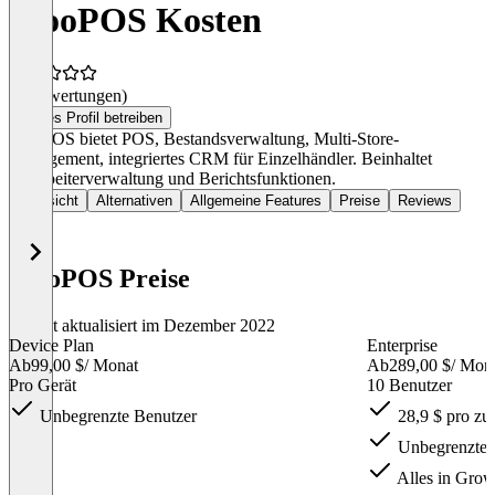
WooPOS Kosten
(0 Bewertungen)
Dieses Profil betreiben
WooPOS bietet POS, Bestandsverwaltung, Multi-Store-
Management, integriertes CRM für Einzelhändler. Beinhaltet
Mitarbeiterverwaltung und Berichtsfunktionen.
Übersicht
Alternativen
Allgemeine Features
Preise
Reviews
WooPOS Preise
Zuletzt aktualisiert im Dezember 2022
Device Plan
Enterprise
Ab
99,00 $
/ Monat
Ab
289,00 $
/ Mon
Pro Gerät
10 Benutzer
Unbegrenzte Benutzer
28,9 $ pro zu
Unbegrenzte 
Alles in Grow