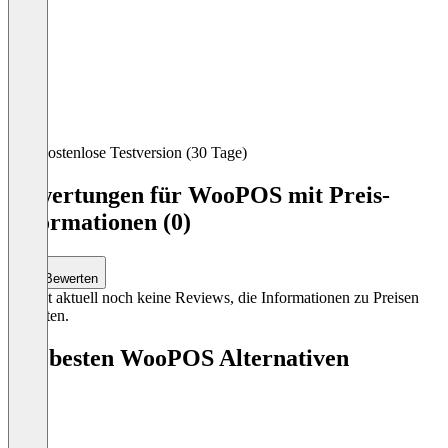
Item
Kostenlose Testversion (30 Tage)
1
of
Bewertungen für WooPOS mit Preis-
3
Informationen (0)
Bewerten
Es gibt aktuell noch keine Reviews, die Informationen zu Preisen
enthalten.
Die besten WooPOS Alternativen