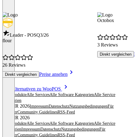
Octobox
Leader - POS
Q3/26
flour
3 Reviews
P
Direkt vergleichen
26 Reviews
Preise ansehen
Direkt vergleichen
Item
Alle Alternativen zu WooPOS
1
Alle Produkte
Alle Services
Alle Software Kategorien
Alle Service
of
Kategorien
8
© OMR 2026
Impressum
Datenschutz
Nutzungsbedingungen
Für
Anbieter
Community Guidelines
RSS-Feed
© OMR 2026
Alle Produkte
Alle Services
Alle Software Kategorien
Alle Service
Kategorien
Impressum
Datenschutz
Nutzungsbedingungen
Für
Anbieter
Community Guidelines
RSS-Feed