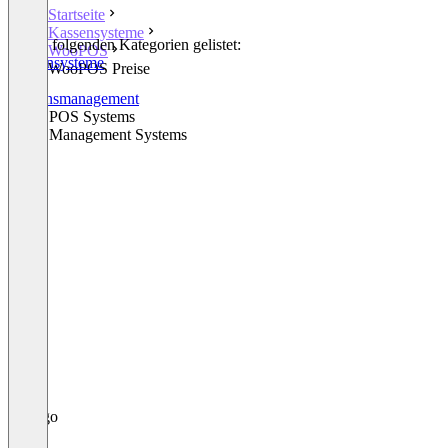
Startseite
Kassensysteme
In den folgenden Kategorien gelistet:
WooPOS
Kassensysteme
WooPOS Preise
CRM
Wissensmanagement
Retail POS Systems
Retail Management Systems
+1