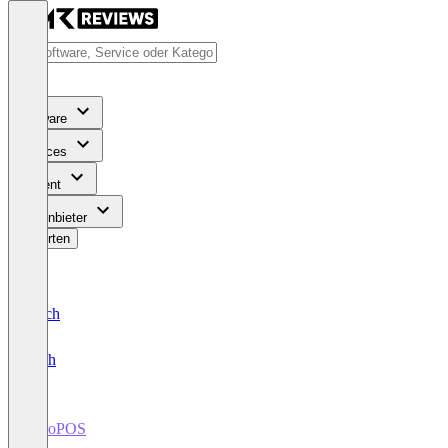
Software
Services
Content
Für Anbieter
Bewerten
Deutsch
English
WooPOS