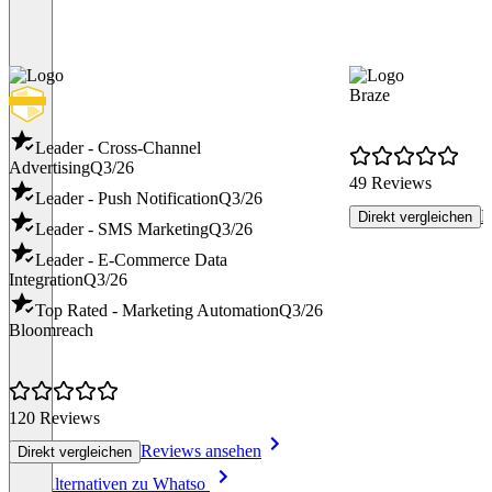
Braze
Leader - Cross-Channel
Advertising
Q3/26
49 Reviews
Leader - Push Notification
Q3/26
R
Direkt vergleichen
Leader - SMS Marketing
Q3/26
Leader - E-Commerce Data
Integration
Q3/26
Top Rated - Marketing Automation
Q3/26
Bloomreach
120 Reviews
Reviews ansehen
Direkt vergleichen
Item
Alle Alternativen zu Whatso
1