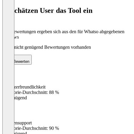
of
So schätzen User das Tool ein
8
Die Bewertungen ergeben sich aus den für Whatso abgegebenen
Reviews
Noch nicht genügend Bewertungen vorhanden
Bewerten
Benutzerfreundlichkeit
0
%
Kategorie-Durchschnitt: 88 %
Ungenügend
Kundensupport
0
%
Kategorie-Durchschnitt: 90 %
Ungenügend