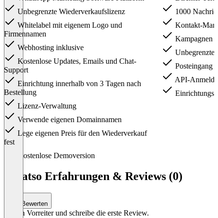
Unbegrenzte Wiederverkaufslizenz
1000 Nachrich
Whitelabel mit eigenem Logo und
Kontakt-Man
Firmennamen
Kampagnen st
Webhosting inklusive
Unbegrenzter
Kostenlose Updates, Emails und Chat-
Posteingang
Support
API-Anmeldei
Einrichtung innerhalb von 3 Tagen nach
Bestellung
Einrichtungsg
Lizenz-Verwaltung
Verwende eigenen Domainnamen
Lege eigenen Preis für den Wiederverkauf
fest
Item
Kostenlose Demoversion
1
of
Whatso Erfahrungen & Reviews (0)
3
Bewerten
Sei ein Vorreiter und schreibe die erste Review.