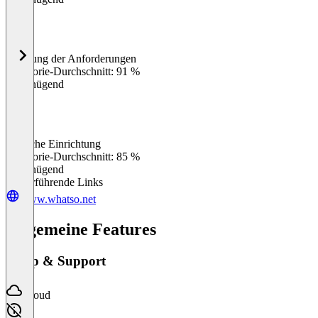
Erfüllung der Anforderungen
0
%
Kategorie-Durchschnitt: 91 %
Ungenügend
Einfache Einrichtung
0
%
Kategorie-Durchschnitt: 85 %
Ungenügend
Weiterführende Links
www.whatso.net
Allgemeine Features
Setup & Support
Cloud