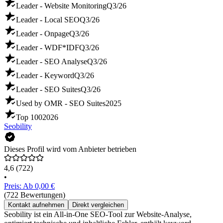
Leader - Website Monitoring
Q3/26
Leader - Local SEO
Q3/26
Leader - Onpage
Q3/26
Leader - WDF*IDF
Q3/26
Leader - SEO Analyse
Q3/26
Leader - Keyword
Q3/26
Leader - SEO Suites
Q3/26
Used by OMR - SEO Suites
2025
Top 100
2026
Seobility
Dieses Profil wird vom Anbieter betrieben
4,6
(722)
•
Preis: Ab 0,00 €
(722 Bewertungen)
Kontakt aufnehmen
Direkt vergleichen
Seobility ist ein All-in-One SEO-Tool zur Website-Analyse,