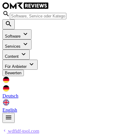
Software
Services
Content
Für Anbieter
Bewerten
Deutsch
English
wdfidf-tool.com