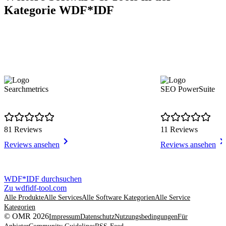
Kategorie WDF*IDF
Searchmetrics
SEO PowerSuite
81 Reviews
11 Reviews
Reviews ansehen
Reviews ansehen
Item
WDF*IDF durchsuchen
1
Zu wdfidf-tool.com
of
Alle Produkte
Alle Services
Alle Software Kategorien
Alle Service
6
Kategorien
© OMR 2026
Impressum
Datenschutz
Nutzungsbedingungen
Für