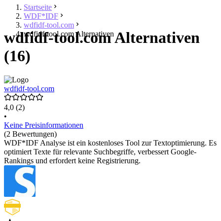
Startseite
WDF*IDF
wdfidf-tool.com
wdfidf-tool.com Alternativen
wdfidf-tool.com Alternativen
(16)
wdfidf-tool.com
4,0
(2)
•
Keine Preisinformationen
(2 Bewertungen)
WDF*IDF Analyse ist ein kostenloses Tool zur Textoptimierung. Es
optimiert Texte für relevante Suchbegriffe, verbessert Google-
Rankings und erfordert keine Registrierung.