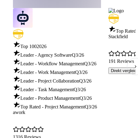
Top Rated 
Stackfield
Top 100
2026
Leader - Agency Software
Q3/26
191 Reviews
Leader - Workflow Management
Q3/26
Direkt vergleic
Leader - Work Management
Q3/26
Leader - Project Collaboration
Q3/26
Leader - Task Management
Q3/26
Leader - Product Management
Q3/26
Top Rated - Project Management
Q3/26
awork
1316 Reviews