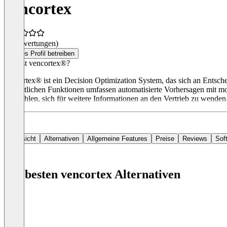
vencortex
(0 Bewertungen)
Dieses Profil betreiben
Was ist vencortex®?
vencortex® ist ein Decision Optimization System, das sich an Entsc
wesentlichen Funktionen umfassen automatisierte Vorhersagen mit mod
empfohlen, sich für weitere Informationen an den Vertrieb zu wenden
Übersicht
Alternativen
Allgemeine Features
Preise
Reviews
Sof
Die besten vencortex Alternativen