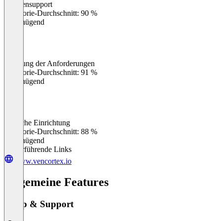
Kundensupport
0
%
Kategorie-Durchschnitt: 90 %
Ungenügend
Erfüllung der Anforderungen
0
%
Kategorie-Durchschnitt: 91 %
Ungenügend
Einfache Einrichtung
0
%
Kategorie-Durchschnitt: 88 %
Ungenügend
Weiterführende Links
www.vencortex.io
Allgemeine Features
Setup & Support