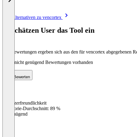
Item
Alle Alternativen zu vencortex
1
of
So schätzen User das Tool ein
8
Die Bewertungen ergeben sich aus den für vencortex abgegebenen R
Noch nicht genügend Bewertungen vorhanden
Bewerten
Benutzerfreundlichkeit
0
%
Kategorie-Durchschnitt: 89 %
Ungenügend