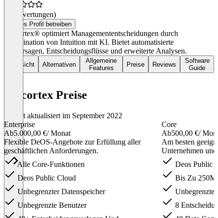
(0 Bewertungen)
Dieses Profil betreiben
vencortex® optimiert Managemententscheidungen durch
Kombination von Intuition mit KI. Bietet automatisierte
Vorhersagen, Entscheidungsflüsse und erweiterte Analysen.
Allgemeine
Software
Übersicht
Alternativen
Preise
Reviews
Features
Guide
vencortex Preise
Zuletzt aktualisiert im September 2022
Enterprise
Core
Ab
5.000,00 €
/ Monat
Ab
500,00 €
/ Mon
Flexible DeOS-Angebote zur Erfüllung aller
Am besten geeignet
geschäftlichen Anforderungen.
Unternehmen und 
Alle Core-Funktionen
Deos Public 
Deos Public Cloud
Bis Zu 250Mb
Unbegrenzter Datenspeicher
Unbegrenzte 
Unbegrenzte Benutzer
8 Entscheidu