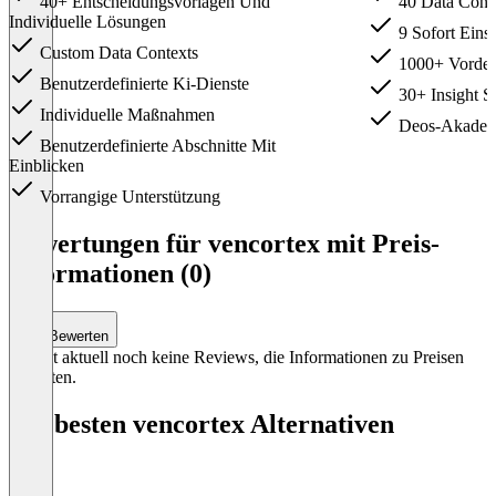
40+ Entscheidungsvorlagen Und
40 Data Cont
Individuelle Lösungen
9 Sofort Einsa
Custom Data Contexts
1000+ Vordef
Benutzerdefinierte Ki-Dienste
30+ Insight S
Individuelle Maßnahmen
Deos-Akadem
Benutzerdefinierte Abschnitte Mit
Einblicken
Vorrangige Unterstützung
Item
1
Bewertungen für vencortex mit Preis-
of
Informationen (0)
2
Bewerten
Es gibt aktuell noch keine Reviews, die Informationen zu Preisen
enthalten.
Die besten vencortex Alternativen