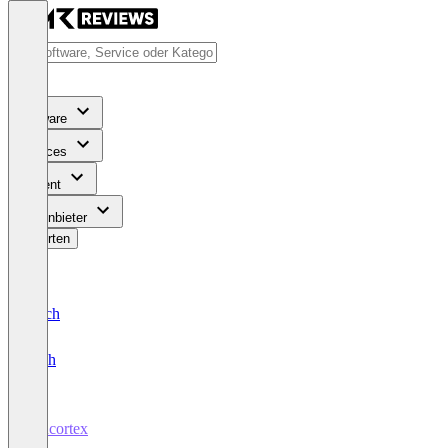
Software
Services
Content
Für Anbieter
Bewerten
Deutsch
English
vencortex