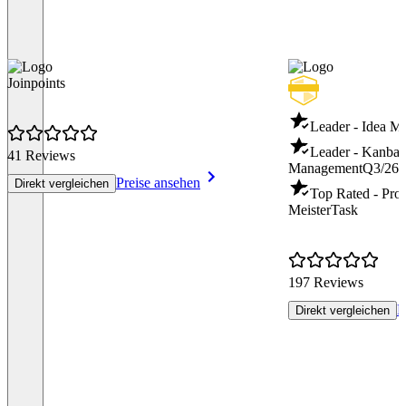
Joinpoints
Leader - Idea 
Leader - Kanban
41 Reviews
Management
Q3/26
Preise ansehen
Direkt vergleichen
Top Rated - Pro
MeisterTask
197 Reviews
P
Direkt vergleichen