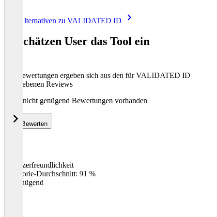
Item
Alle Alternativen zu VALIDATED ID
1
of
So schätzen User das Tool ein
8
Die Bewertungen ergeben sich aus den für VALIDATED ID
abgegebenen Reviews
Noch nicht genügend Bewertungen vorhanden
Bewerten
Benutzerfreundlichkeit
0
%
Kategorie-Durchschnitt: 91 %
Ungenügend