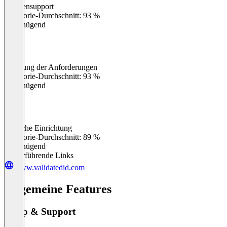
Kundensupport
0
%
Kategorie-Durchschnitt: 93 %
Ungenügend
Erfüllung der Anforderungen
0
%
Kategorie-Durchschnitt: 93 %
Ungenügend
Einfache Einrichtung
0
%
Kategorie-Durchschnitt: 89 %
Ungenügend
Weiterführende Links
www.validatedid.com
Allgemeine Features
Setup & Support