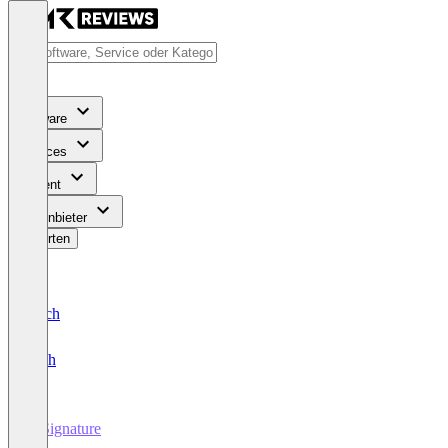
Software
Services
Content
Für Anbieter
Bewerten
Deutsch
English
E-Signature