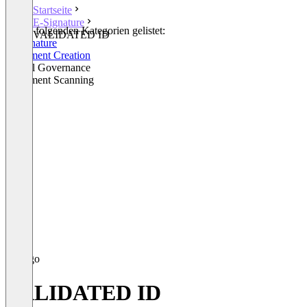
Startseite
E-Signature
In den folgenden Kategorien gelistet:
VALIDATED ID
E-Signature
Document Creation
Digital Governance
Document Scanning
VALIDATED ID