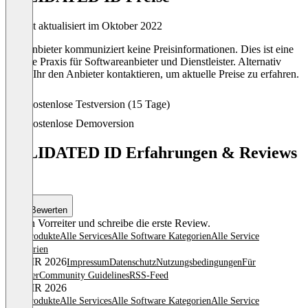
Zuletzt aktualisiert im Oktober 2022
Der Anbieter kommuniziert keine Preisinformationen. Dies ist eine
übliche Praxis für Softwareanbieter und Dienstleister. Alternativ
könnt Ihr den Anbieter kontaktieren, um aktuelle Preise zu erfahren.
Kostenlose Testversion (15 Tage)
Kostenlose Demoversion
VALIDATED ID Erfahrungen & Reviews
(0)
Bewerten
Sei ein Vorreiter und schreibe die erste Review.
Alle Produkte
Alle Services
Alle Software Kategorien
Alle Service
Kategorien
© OMR 2026
Impressum
Datenschutz
Nutzungsbedingungen
Für
Anbieter
Community Guidelines
RSS-Feed
© OMR 2026
Alle Produkte
Alle Services
Alle Software Kategorien
Alle Service