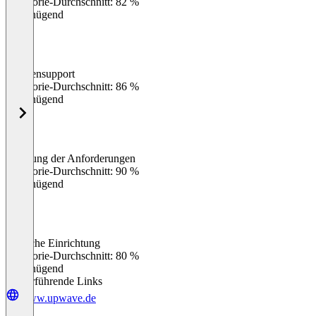
Kategorie-Durchschnitt: 82 %
Ungenügend
Kundensupport
0
%
Kategorie-Durchschnitt: 86 %
Ungenügend
Erfüllung der Anforderungen
0
%
Kategorie-Durchschnitt: 90 %
Ungenügend
Einfache Einrichtung
0
%
Kategorie-Durchschnitt: 80 %
Ungenügend
Weiterführende Links
www.upwave.de