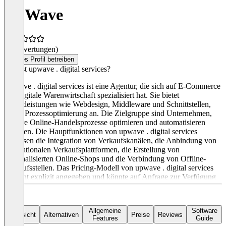
UpWave
(0 Bewertungen)
Dieses Profil betreiben
Was ist upwave . digital services?
Upwave . digital services ist eine Agentur, die sich auf E-Commerce
und digitale Warenwirtschaft spezialisiert hat. Sie bietet
Dienstleistungen wie Webdesign, Middleware und Schnittstellen,
sowie Prozessoptimierung an. Die Zielgruppe sind Unternehmen,
die ihre Online-Handelsprozesse optimieren und automatisieren
möchten. Die Hauptfunktionen von upwave . digital services
umfassen die Integration von Verkaufskanälen, die Anbindung von
internationalen Verkaufsplattformen, die Erstellung von
personalisierten Online-Shops und die Verbindung von Offline-
Verkaufsstellen. Das Pricing-Modell von upwave . digital services
ist nicht explizit angegeben und könnte auf Anfrage zur Verfügung
gestellt werden.
Allgemeine
Software
Übersicht
Alternativen
Preise
Reviews
Features
Guide