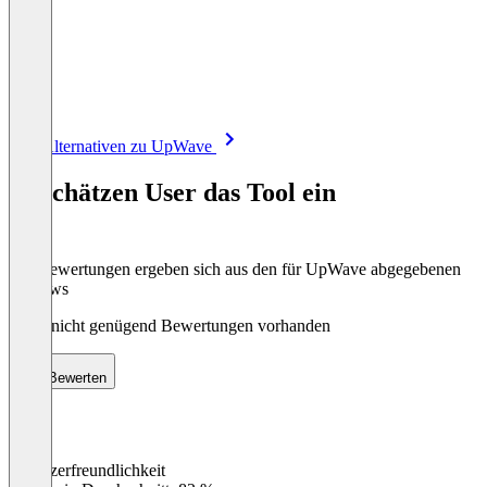
Item
Alle Alternativen zu UpWave
1
of
So schätzen User das Tool ein
8
Die Bewertungen ergeben sich aus den für UpWave abgegebenen
Reviews
Noch nicht genügend Bewertungen vorhanden
Bewerten
Benutzerfreundlichkeit
0
%