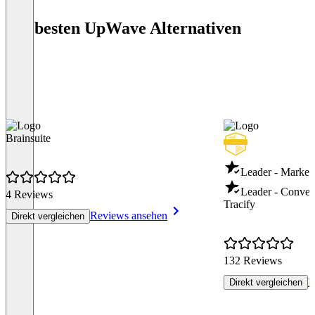
Die besten UpWave Alternativen
Brainsuite
Leader - Marketi
Leader - Conver
4 Reviews
Tracify
Reviews ansehen
Direkt vergleichen
132 Reviews
R
Direkt vergleichen