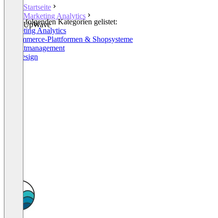
Startseite
Marketing Analytics
In den folgenden Kategorien gelistet:
UpWave
Marketing Analytics
E-Commerce-Plattformen & Shopsysteme
Projektmanagement
Webdesign