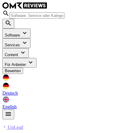
Software
Services
Content
Für Anbieter
Bewerten
Deutsch
English
UpLead