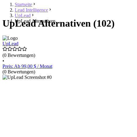
Startseite
Lead Intelligence
UpLead
UpLead Alternativen (102)
UpLead Alternativen
UpLead
(0 Bewertungen)
•
Preis: Ab 99,00 $ / Monat
(0 Bewertungen)