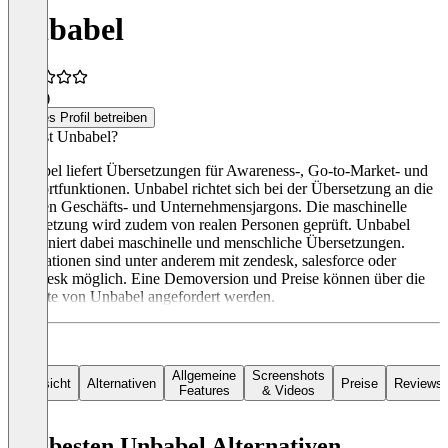
Unbabel
5,0
(1)
Dieses Profil betreiben
Was ist Unbabel?
Unbabel liefert Übersetzungen für Awareness-, Go-to-Market- und
Supportfunktionen. Unbabel richtet sich bei der Übersetzung an die
eigenen Geschäfts- und Unternehmensjargons. Die maschinelle
Übersetzung wird zudem von realen Personen geprüft. Unbabel
kombiniert dabei maschinelle und menschliche Übersetzungen.
Integrationen sind unter anderem mit zendesk, salesforce oder
freshdesk möglich. Eine Demoversion und Preise können über die
Website von Unbabel angefordert werden.
Allgemeine
Screenshots
Übersicht
Alternativen
Preise
Reviews
Features
& Videos
Die besten Unbabel Alternativen