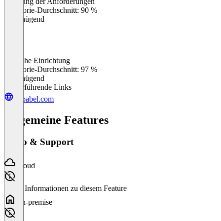
Erfüllung der Anforderungen
0
%
Kategorie-Durchschnitt: 90 %
Ungenügend
Einfache Einrichtung
0
%
Kategorie-Durchschnitt: 97 %
Ungenügend
Weiterführende Links
unbabel.com
Allgemeine Features
Setup & Support
Cloud
Keine Informationen zu diesem Feature
On-premise