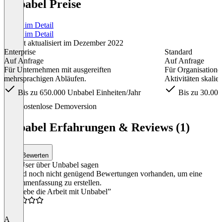
Unbabel Preise
Preise im Detail
Preise im Detail
Zuletzt aktualisiert im Dezember 2022
Enterprise
Standard
Auf Anfrage
Auf Anfrage
Für Unternehmen mit ausgereiften
Für Organisatione
mehrsprachigen Abläufen.
Aktivitäten skalier
Bis zu 650.000 Unbabel Einheiten/Jahr
Bis zu 30.000
Item
Kostenlose Demoversion
1
of
Unbabel Erfahrungen & Reviews (1)
3
Bewerten
Was User über Unbabel sagen
Es sind noch nicht genügend Bewertungen vorhanden, um eine
Zusammenfassung zu erstellen.
“Ich liebe die Arbeit mit Unbabel”
5.0
A