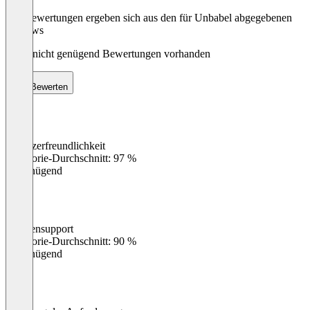
Die Bewertungen ergeben sich aus den für Unbabel abgegebenen
Reviews
Noch nicht genügend Bewertungen vorhanden
Bewerten
Benutzerfreundlichkeit
0
%
Kategorie-Durchschnitt: 97 %
Ungenügend
Kundensupport
0
%
Kategorie-Durchschnitt: 90 %
Ungenügend