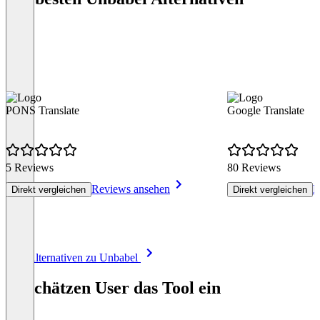
PONS Translate
Google Translate
5 Reviews
80 Reviews
Reviews ansehen
R
Direkt vergleichen
Direkt vergleichen
Item
Alle Alternativen zu Unbabel
1
of
So schätzen User das Tool ein
8