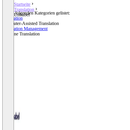
Startseite
Translation
In den folgenden Kategorien gelistet:
Unbabel
Translation
Computer-Assisted Translation
Translation Management
Machine Translation