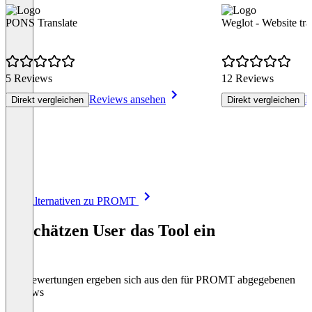
PONS Translate
Weglot - Website tra
5 Reviews
12 Reviews
Reviews ansehen
R
Direkt vergleichen
Direkt vergleichen
Item
Alle Alternativen zu PROMT
1
of
So schätzen User das Tool ein
8
Die Bewertungen ergeben sich aus den für PROMT abgegebenen
Reviews