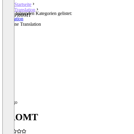
Startseite
Translation
In den folgenden Kategorien gelistet:
PROMT
Translation
Machine Translation
PROMT