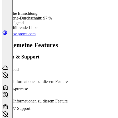
Einfache Einrichtung
0
%
Kategorie-Durchschnitt: 97 %
Ungenügend
Weiterführende Links
www.promt.com
Allgemeine Features
Setup & Support
Cloud
Keine Informationen zu diesem Feature
On-premise
Keine Informationen zu diesem Feature
24/7-Support