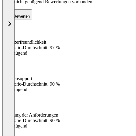
Noch nicht genügend Bewertungen vorhanden
Bewerten
Benutzerfreundlichkeit
0
%
Kategorie-Durchschnitt: 97 %
Ungenügend
Kundensupport
0
%
Kategorie-Durchschnitt: 90 %
Ungenügend
Erfüllung der Anforderungen
0
%
Kategorie-Durchschnitt: 90 %
Ungenügend