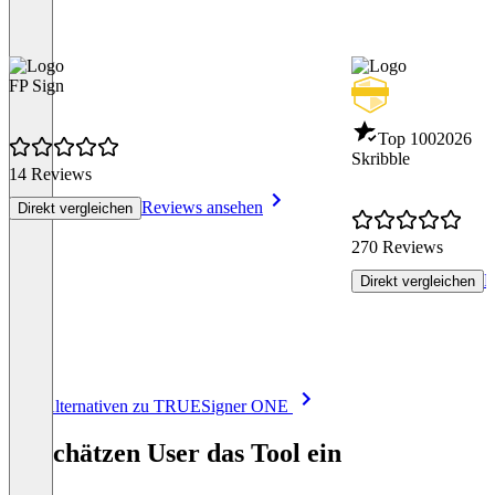
FP Sign
Top 100
2026
Skribble
14 Reviews
Reviews ansehen
Direkt vergleichen
270 Reviews
R
Direkt vergleichen
Item
Alle Alternativen zu TRUESigner ONE
1
of
So schätzen User das Tool ein
8