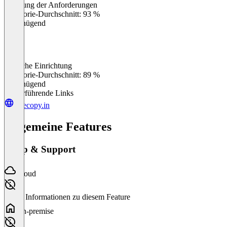
Erfüllung der Anforderungen
0
%
Kategorie-Durchschnitt: 93 %
Ungenügend
Einfache Einrichtung
0
%
Kategorie-Durchschnitt: 89 %
Ungenügend
Weiterführende Links
truecopy.in
Allgemeine Features
Setup & Support
Cloud
Keine Informationen zu diesem Feature
On-premise