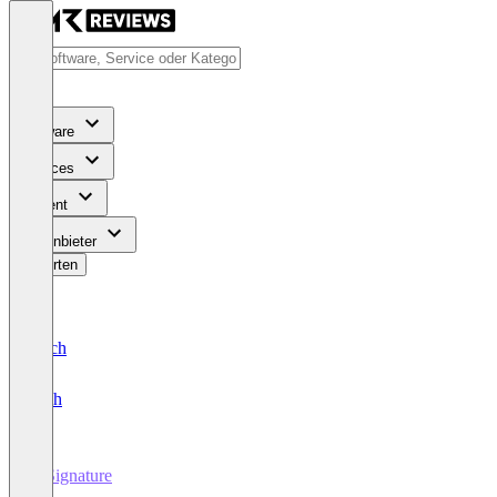
Software
Services
Content
Für Anbieter
Bewerten
Deutsch
English
E-Signature