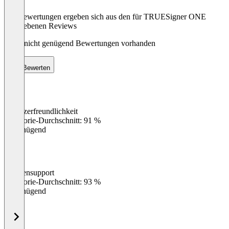
Die Bewertungen ergeben sich aus den für TRUESigner ONE
abgegebenen Reviews
Noch nicht genügend Bewertungen vorhanden
Bewerten
Benutzerfreundlichkeit
0
%
Kategorie-Durchschnitt: 91 %
Ungenügend
Kundensupport
0
%
Kategorie-Durchschnitt: 93 %
Ungenügend