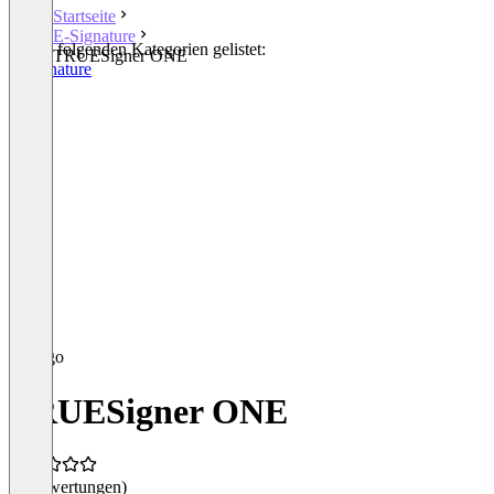
Startseite
E-Signature
In den folgenden Kategorien gelistet:
TRUESigner ONE
E-Signature
TRUESigner ONE
(0 Bewertungen)