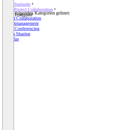
Startseite
Project Collaboration
In den folgenden Kategorien gelistet:
Teamplate
Project Collaboration
Projektmanagement
Video Conferencing
Screen Sharing
Calendar