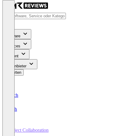
Software
Services
Content
Für Anbieter
Bewerten
Deutsch
English
Project Collaboration