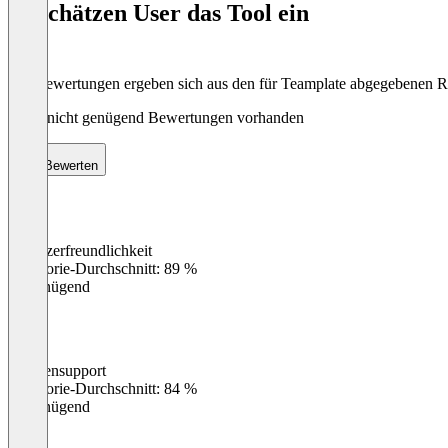
So schätzen User das Tool ein
8
Die Bewertungen ergeben sich aus den für Teamplate abgegebenen 
Noch nicht genügend Bewertungen vorhanden
Bewerten
Benutzerfreundlichkeit
0
%
Kategorie-Durchschnitt: 89 %
Ungenügend
Kundensupport
0
%
Kategorie-Durchschnitt: 84 %
Ungenügend