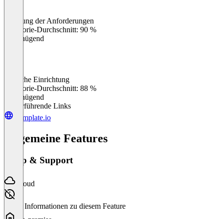
Erfüllung der Anforderungen
0
%
Kategorie-Durchschnitt: 90 %
Ungenügend
Einfache Einrichtung
0
%
Kategorie-Durchschnitt: 88 %
Ungenügend
Weiterführende Links
teamplate.io
Allgemeine Features
Setup & Support
Cloud
Keine Informationen zu diesem Feature