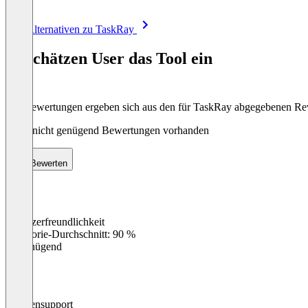
Item
Alle Alternativen zu TaskRay
1
of
So schätzen User das Tool ein
8
Die Bewertungen ergeben sich aus den für TaskRay abgegebenen R
Noch nicht genügend Bewertungen vorhanden
Bewerten
Benutzerfreundlichkeit
0
%
Kategorie-Durchschnitt: 90 %
Ungenügend
Kundensupport
0
%