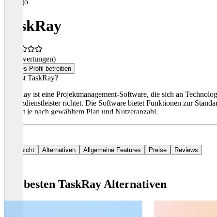
TaskRay
(0 Bewertungen)
Dieses Profil betreiben
Was ist TaskRay?
TaskRay ist eine Projektmanagement-Software, die sich an Technolo
Finanzdienstleister richtet. Die Software bietet Funktionen zur St
variiert je nach gewähltem Plan und Nutzeranzahl.
Übersicht
Alternativen
Allgemeine Features
Preise
Reviews
Die besten TaskRay Alternativen