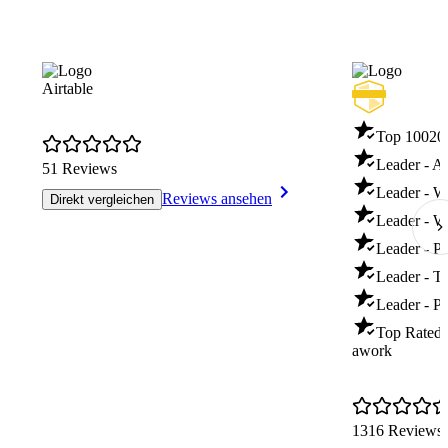
Airtable
Top 100
20
Leader - A
51 Reviews
Leader - 
Reviews ansehen
Direkt vergleichen
Leader - 
Leader - Pr
Leader - 
Leader - P
Top Rated 
awork
1316 Reviews