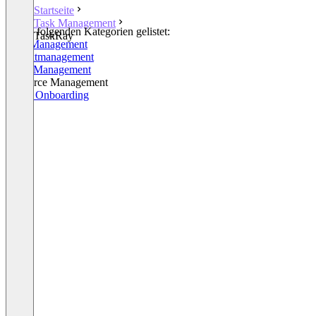
Startseite
Task Management
In den folgenden Kategorien gelistet:
TaskRay
Task Management
Projektmanagement
Work Management
Resource Management
Client Onboarding