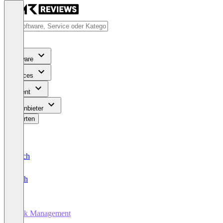
Software
Services
Content
Für Anbieter
Bewerten
Deutsch
English
Task Management