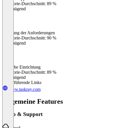
Kategorie-Durchschnitt: 89 %
Ungenügend
Erfüllung der Anforderungen
0
%
Kategorie-Durchschnitt: 90 %
Ungenügend
Einfache Einrichtung
0
%
Kategorie-Durchschnitt: 89 %
Ungenügend
Weiterführende Links
www.taskray.com
Allgemeine Features
Setup & Support
Cloud