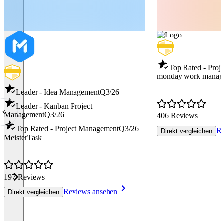
Top Rated - Pro
monday work mana
Leader - Idea Management
Q3/26
Leader - Kanban Project
Management
Q3/26
406 Reviews
Top Rated - Project Management
Q3/26
R
Direkt vergleichen
MeisterTask
197 Reviews
Reviews ansehen
Direkt vergleichen