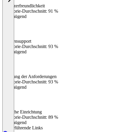
Benutzerfreundlichkeit
0
%
Kategorie-Durchschnitt: 91 %
Ungenügend
Kundensupport
0
%
Kategorie-Durchschnitt: 93 %
Ungenügend
Erfüllung der Anforderungen
0
%
Kategorie-Durchschnitt: 93 %
Ungenügend
Einfache Einrichtung
0
%
Kategorie-Durchschnitt: 89 %
Ungenügend
Weiterführende Links