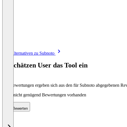
Item
Alle Alternativen zu Subnoto
1
of
So schätzen User das Tool ein
8
Die Bewertungen ergeben sich aus den für Subnoto abgegebenen Re
Noch nicht genügend Bewertungen vorhanden
Bewerten