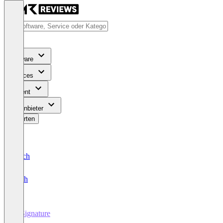
Software
Services
Content
Für Anbieter
Bewerten
Deutsch
English
E-Signature