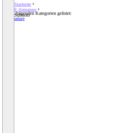
Startseite
E-Signature
In den folgenden Kategorien gelistet:
Subnoto
E-Signature