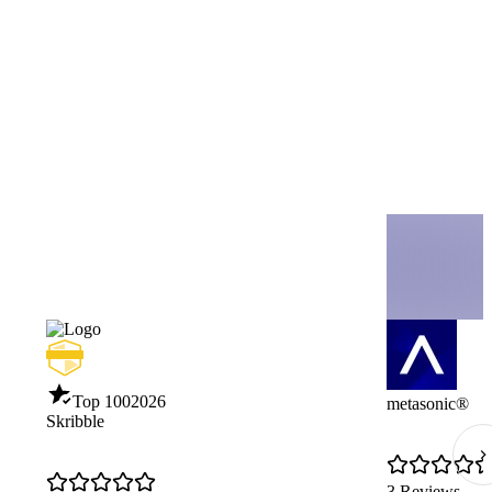
Top 100
2026
metasonic®
Skribble
3 Reviews