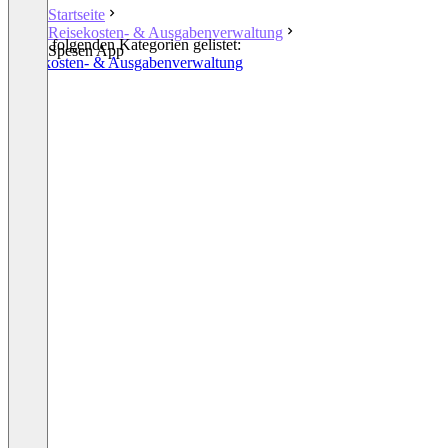
Startseite
Reisekosten- & Ausgabenverwaltung
In den folgenden Kategorien gelistet:
Spesen App
Reisekosten- & Ausgabenverwaltung