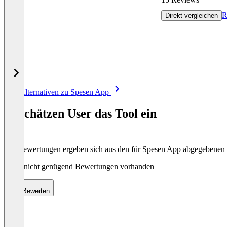
R
Direkt vergleichen
Item
Alle Alternativen zu Spesen App
1
of
So schätzen User das Tool ein
8
Die Bewertungen ergeben sich aus den für Spesen App abgegebenen
Noch nicht genügend Bewertungen vorhanden
Bewerten