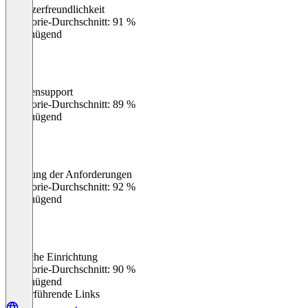
Benutzerfreundlichkeit
0
%
Kategorie-Durchschnitt: 91 %
Ungenügend
Kundensupport
0
%
Kategorie-Durchschnitt: 89 %
Ungenügend
Erfüllung der Anforderungen
0
%
Kategorie-Durchschnitt: 92 %
Ungenügend
Einfache Einrichtung
0
%
Kategorie-Durchschnitt: 90 %
Ungenügend
Weiterführende Links