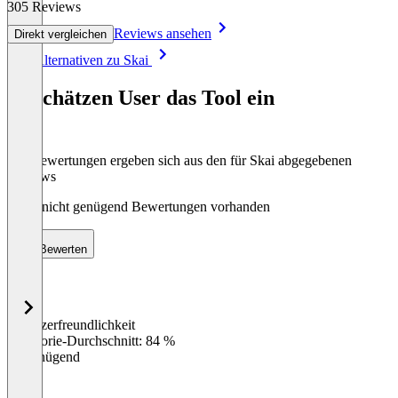
305 Reviews
Reviews ansehen
Direkt vergleichen
Item
Alle Alternativen zu Skai
1
of
So schätzen User das Tool ein
8
Die Bewertungen ergeben sich aus den für Skai abgegebenen
Reviews
Noch nicht genügend Bewertungen vorhanden
Bewerten
Benutzerfreundlichkeit
0
%
Kategorie-Durchschnitt: 84 %
Ungenügend