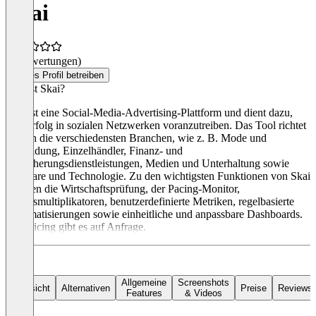
Skai
(0 Bewertungen)
Dieses Profil betreiben
Was ist Skai?
Skai ist eine Social-Media-Advertising-Plattform und dient dazu,
den Erfolg in sozialen Netzwerken voranzutreiben. Das Tool richtet
sich an die verschiedensten Branchen, wie z. B. Mode und
Bekleidung, Einzelhändler, Finanz- und
Versicherungsdienstleistungen, Medien und Unterhaltung sowie
Software und Technologie. Zu den wichtigsten Funktionen von Skai
gehören die Wirtschaftsprüfung, der Pacing-Monitor,
Gebotsmultiplikatoren, benutzerdefinierte Metriken, regelbasierte
Automatisierungen sowie einheitliche und anpassbare Dashboards.
Ein Pricing gibt es auf Anfrage.
Allgemeine
Screenshots
Übersicht
Alternativen
Preise
Reviews
Features
& Videos