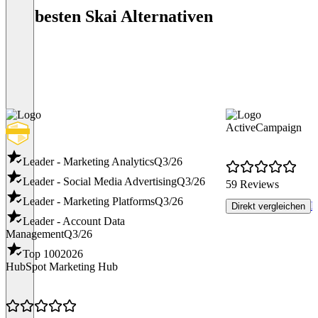
Die besten Skai Alternativen
ActiveCampaign
Leader - Marketing Analytics
Q3/26
Leader - Social Media Advertising
Q3/26
59 Reviews
Leader - Marketing Platforms
Q3/26
R
Direkt vergleichen
Leader - Account Data
Management
Q3/26
Top 100
2026
HubSpot Marketing Hub