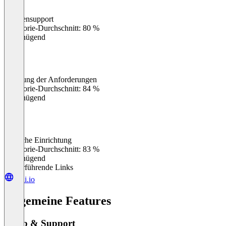
Kundensupport
0
%
Kategorie-Durchschnitt: 80 %
Ungenügend
Erfüllung der Anforderungen
0
%
Kategorie-Durchschnitt: 84 %
Ungenügend
Einfache Einrichtung
0
%
Kategorie-Durchschnitt: 83 %
Ungenügend
Weiterführende Links
skai.io
Allgemeine Features
Setup & Support