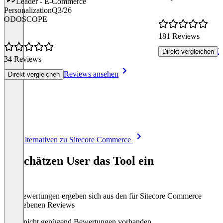
Leader - E-Commerce
Personalization
Q3/26
ODOSCOPE
181 Reviews
R
Direkt vergleichen
34 Reviews
Reviews ansehen
Direkt vergleichen
Item
Alle Alternativen zu Sitecore Commerce
1
of
So schätzen User das Tool ein
8
Die Bewertungen ergeben sich aus den für Sitecore Commerce
abgegebenen Reviews
Noch nicht genügend Bewertungen vorhanden