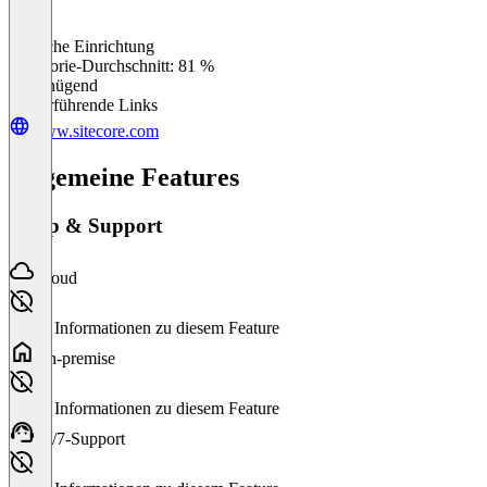
Einfache Einrichtung
0
%
Kategorie-Durchschnitt: 81 %
Ungenügend
Weiterführende Links
www.sitecore.com
Allgemeine Features
Setup & Support
Cloud
Keine Informationen zu diesem Feature
On-premise
Keine Informationen zu diesem Feature
24/7-Support