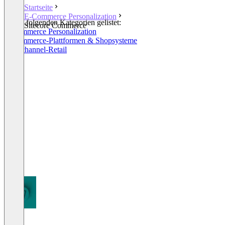
Startseite
E-Commerce Personalization
In den folgenden Kategorien gelistet:
Sitecore Commerce
E-Commerce Personalization
E-Commerce-Plattformen & Shopsysteme
Multichannel-Retail