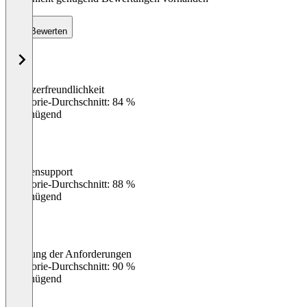
Bewerten
Benutzerfreundlichkeit
0
%
Kategorie-Durchschnitt: 84 %
Ungenügend
Kundensupport
0
%
Kategorie-Durchschnitt: 88 %
Ungenügend
Erfüllung der Anforderungen
0
%
Kategorie-Durchschnitt: 90 %
Ungenügend