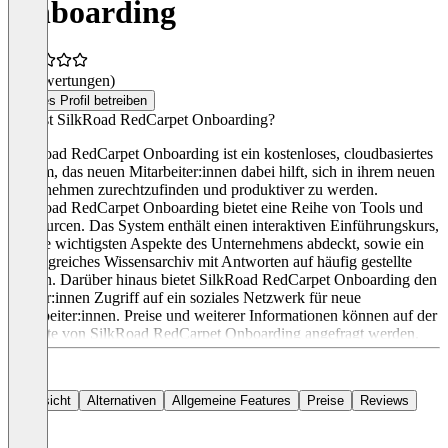
Onboarding
(0 Bewertungen)
Dieses Profil betreiben
Was ist SilkRoad RedCarpet Onboarding?
SilkRoad RedCarpet Onboarding ist ein kostenloses, cloudbasiertes
System, das neuen Mitarbeiter:innen dabei hilft, sich in ihrem neuen
Unternehmen zurechtzufinden und produktiver zu werden.
SilkRoad RedCarpet Onboarding bietet eine Reihe von Tools und
Ressourcen. Das System enthält einen interaktiven Einführungskurs,
der die wichtigsten Aspekte des Unternehmens abdeckt, sowie ein
umfangreiches Wissensarchiv mit Antworten auf häufig gestellte
Fragen. Darüber hinaus bietet SilkRoad RedCarpet Onboarding den
Nutzer:innen Zugriff auf ein soziales Netzwerk für neue
Mitarbeiter:innen. Preise und weiterer Informationen können auf der
Website von SilkRoad RedCarpet Onboarding angefragt werden.
Übersicht
Alternativen
Allgemeine Features
Preise
Reviews