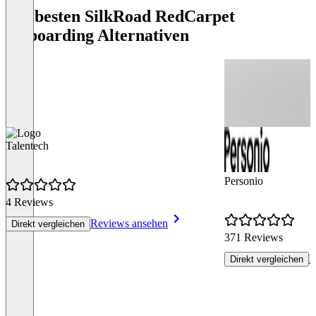
Die besten SilkRoad RedCarpet
Onboarding Alternativen
Talentech
Personio
4 Reviews
Reviews ansehen
Direkt vergleichen
371 Reviews
R
Direkt vergleichen