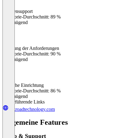
Kundensupport
0
%
Kategorie-Durchschnitt: 89 %
Ungenügend
Erfüllung der Anforderungen
0
%
Kategorie-Durchschnitt: 90 %
Ungenügend
Einfache Einrichtung
0
%
Kategorie-Durchschnitt: 86 %
Ungenügend
Weiterführende Links
silkroadtechnology.com
Allgemeine Features
Setup & Support