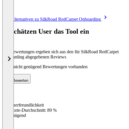
Item
Alle Alternativen zu SilkRoad RedCarpet Onboarding
1
of
So schätzen User das Tool ein
8
Die Bewertungen ergeben sich aus den für SilkRoad RedCarpet
Onboarding abgegebenen Reviews
Noch nicht genügend Bewertungen vorhanden
Bewerten
Benutzerfreundlichkeit
0
%
Kategorie-Durchschnitt: 89 %
Ungenügend