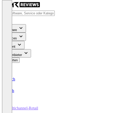
Software
Services
Content
Für Anbieter
Bewerten
Deutsch
English
Multichannel-Retail