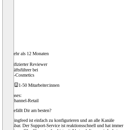
Vor mehr als 12 Monaten
Lucie
Verifizierter Reviewer
Geschäftsführer
bei
Krauß-Cosmetics
1-50 Mitarbeiter:innen
Use cases:
Multichannel-Retail
Was gefällt Dir am besten?
Shoppingfeed ist einfach zu konfigurieren und an alle Kanäle
anpassbar. Der Support-Service ist reaktionsschnell und hat immer