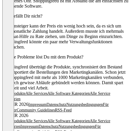
ein offenes Ohr. Shoppingfeed ist mit Abstand die am einfachsten zu
bedienende Software.
Was gefällt Dir nicht?
Für Einsteiger kann der Preis ein wenig hoch sein, da es sich um
eine monatliche Zahlung handelt. Außerdem musste ich mehrmals
die Chat-Hilfe zu Rate ziehen, um Dinge zu Beginn einzurichten.
Shoppingfeed könnte ein paar mehr Verwaltungsfunktionen
gebrauchen.
Welche Probleme löst Du mit dem Produkt?
Shoppingfeed überträgt die Produkte, synchronisiert den Bestand
und importiert die Bestellungen den Marketingkanälen. Schon jetzt
ist Shoppingfeed mit mehr als 1000 Marketingkanälen verbunden,
wodurch gewisse Abläufe gebündelt werden können. Damit spart
man Zeit und viel Arbeit.
Alle Produkte
Alle Services
Alle Software Kategorien
Alle Service
Kategorien
© OMR 2026
Impressum
Datenschutz
Nutzungsbedingungen
Für
Anbieter
Community Guidelines
RSS-Feed
© OMR 2026
Alle Produkte
Alle Services
Alle Software Kategorien
Alle Service
Kategorien
Impressum
Datenschutz
Nutzungsbedingungen
Für