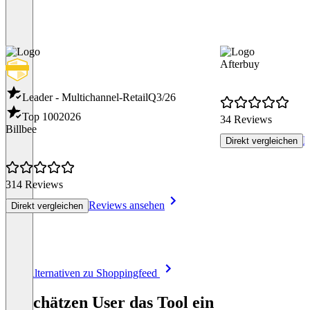
Afterbuy
Leader - Multichannel-Retail
Q3/26
Top 100
2026
34 Reviews
Billbee
R
Direkt vergleichen
314 Reviews
Reviews ansehen
Direkt vergleichen
Item
Alle Alternativen zu Shoppingfeed
1
of
So schätzen User das Tool ein
8