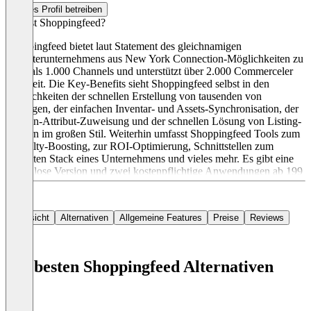
Dieses Profil betreiben
Was ist Shoppingfeed?
Shoppingfeed bietet laut Statement des gleichnamigen
Anbieterunternehmens aus New York Connection-Möglichkeiten zu
mehr als 1.000 Channels und unterstützt über 2.000 Commerceler
weltweit. Die Key-Benefits sieht Shoppingfeed selbst in den
Möglichkeiten der schnellen Erstellung von tausenden von
Einträgen, der einfachen Inventar- und Assets-Synchronisation, der
Massen-Attribut-Zuweisung und der schnellen Lösung von Listing-
Fehlern im großen Stil. Weiterhin umfasst Shoppingfeed Tools zum
Visabilty-Boosting, zur ROI-Optimierung, Schnittstellen zum
gesamten Stack eines Unternehmens und vieles mehr. Es gibt eine
kostenlose Version und zwei kostenpflichtige Anwendungen ab 199
US-Dollar. In der Free-Version wird ausschließlich Google
Shopping bedient, die anderen Modelle kommen mit unlimitierten
Channels.
Übersicht
Alternativen
Allgemeine Features
Preise
Reviews
Die besten Shoppingfeed Alternativen