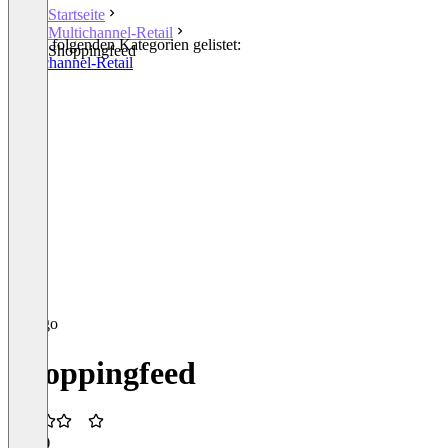
Startseite
Multichannel-Retail
In den folgenden Kategorien gelistet:
Shoppingfeed
Multichannel-Retail
Shoppingfeed
3,5
(1)