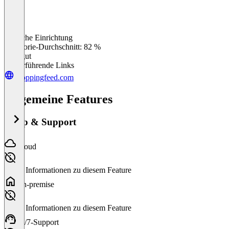
Einfache Einrichtung
0
%
Kategorie-Durchschnitt: 82 %
Sehr gut
Weiterführende Links
shoppingfeed.com
Allgemeine Features
Setup & Support
Cloud
Keine Informationen zu diesem Feature
On-premise
Keine Informationen zu diesem Feature
24/7-Support