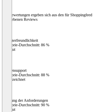
Die Bewertungen ergeben sich aus den für Shoppingfeed
abgegebenen Reviews
Benutzerfreundlichkeit
0
%
Kategorie-Durchschnitt: 86 %
Sehr gut
Kundensupport
0
%
Kategorie-Durchschnitt: 88 %
Ausgezeichnet
Erfüllung der Anforderungen
0
%
Kategorie-Durchschnitt: 90 %
Sehr gut