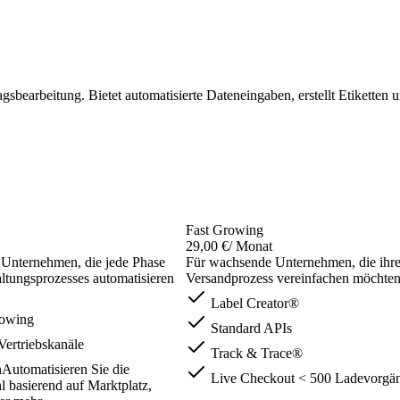
bearbeitung. Bietet automatisierte Dateneingaben, erstellt Etiketten 
Fast Growing
29,00 €
/ Monat
e Unternehmen, die jede Phase
Für wachsende Unternehmen, die ihr
ltungsprozesses automatisieren
Versandprozess vereinfachen möchte
Label Creator®
rowing
Standard APIs
ertriebskanäle
Track & Trace®
Automatisieren Sie die
Live Checkout < 500 Ladevorgä
 basierend auf Marktplatz,