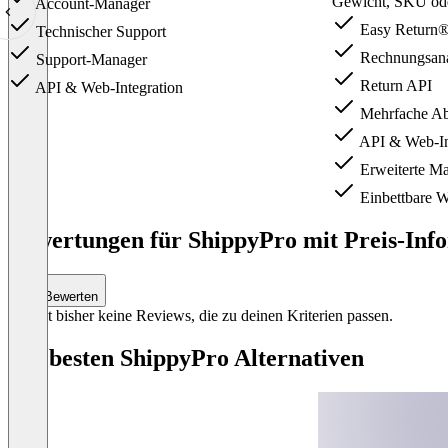
Gewicht, SKU od
Account-Manager
Easy Return
Technischer Support
Rechnungsana
Support-Manager
Return API
API & Web-Integration
Mehrfache Ab
API & Web-In
Erweiterte Ma
Einbettbare W
Item
1
Bewertungen für ShippyPro mit Preis-Info
of
3
Bewerten
Es gibt bisher keine Reviews, die zu deinen Kriterien passen.
Die besten ShippyPro Alternativen