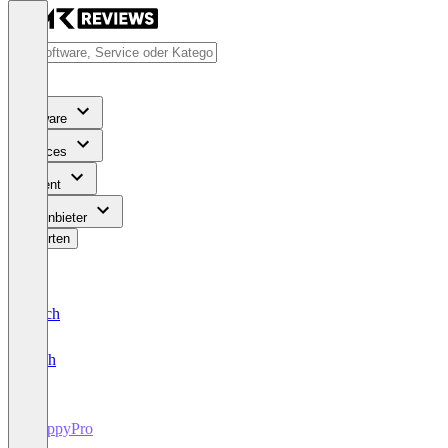
Software
Services
Content
Für Anbieter
Bewerten
Deutsch
English
ShippyPro