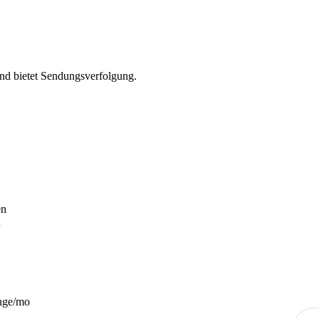
und bietet Sendungsverfolgung.
en
n
nge/mo