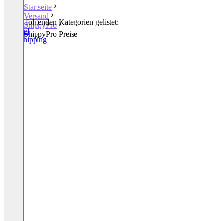
Startseite
Versand
In den folgenden Kategorien gelistet:
ShippyPro
Versand
ShippyPro Preise
Dropshipping