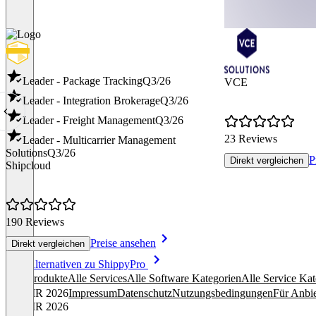
Leader - Package Tracking
Q3/26
VCE
Leader - Integration Brokerage
Q3/26
Leader - Freight Management
Q3/26
23 Reviews
Leader - Multicarrier Management
Solutions
Q3/26
P
Direkt vergleichen
Shipcloud
190 Reviews
Preise ansehen
Direkt vergleichen
Item
Alle Alternativen zu ShippyPro
1
Alle Produkte
Alle Services
Alle Software Kategorien
Alle Service Kat
of
© OMR 2026
Impressum
Datenschutz
Nutzungsbedingungen
Für Anbie
8
© OMR 2026