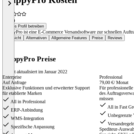
5,0
(2)
Dieses Profil betreiben
ShippyPro ist eine E-Commerce Versandsoftware zur schnellen Auftrags
Übersicht
Alternativen
Allgemeine Features
Preise
Reviews
ShippyPro Preise
Zuletzt aktualisiert im Januar 2022
Enterprise
Professional
Auf Anfrage
79,00 €
/ Monat
Exklusive Funktionen und erweiterter Support
Für professionell
für etablierte Marken
des Auftragsverwa
müssen
All in Professional
All in Fast G
ERP-Anbindung
Unbegrenzte V
WMS-Integration
Versandregeln
Spezifische Anpassung
Spediteur-Auswahl