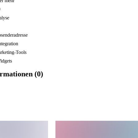
er mehr
®
lyse
senderadresse
tegration
rketing-Tools
idgets
rmationen (0)