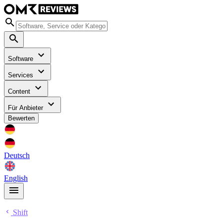
Software
Services
Content
Für Anbieter
Bewerten
Deutsch
English
Shift