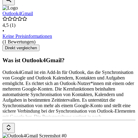
Outlook4Gmail
4,5
(1)
•
Keine Preisinformationen
(1 Bewertungen)
Direkt vergleichen
Was ist Outlook4Gmail?
Outlook4Gmail ist ein Add-In für Outlook, das die Synchronisation
von Google und Outlook Kalendern, Kontakten und Aufgaben
ermöglicht. Es richtet sich an Outlook-Nutzer*innen mit einem oder
mehreren Google-Konten. Die Kernfunktionen beinhalten
automatisierte Synchronisation von Kontakten, Kalendern und
Aufgaben in bestimmten Zeitintervallen. Es unterstützt die
Synchronisation von mehr als einem Google-Konto und stellt eine
sichere Verbindung bei der Synchronisation von Outlook-Elementen
mit Google her. Die Preisgestaltung variiert je nach
Funktionsumfang. Die voll funktionsfähige Version von
Outlook4Gmail ermöglicht den Import von Outlook-Terminen in
einen Google-Kalender und umgekehrt.