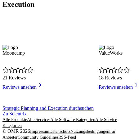
Execution
Mooncamp
ValueWorks
21 Reviews
18 Reviews
Reviews ansehen
Reviews ansehen
Item
Strategic Planning and Execution durchsuchen
1
Zu Scientrix
of
Alle Produkte
Alle Services
Alle Software Kategorien
Alle Service
8
Kategorien
© OMR 2026
Impressum
Datenschutz
Nutzungsbedingungen
Für
Anbieter
Community Guidelines
RSS-Feed