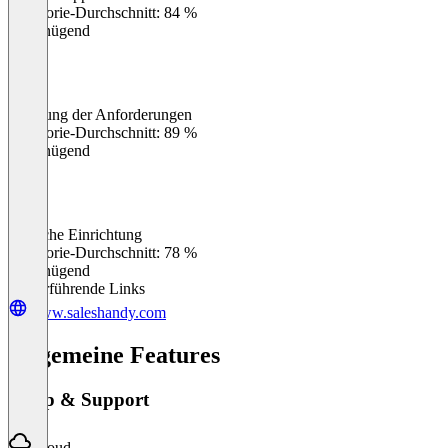
Kategorie-Durchschnitt: 84 %
Ungenügend
Erfüllung der Anforderungen
0
%
Kategorie-Durchschnitt: 89 %
Ungenügend
Einfache Einrichtung
0
%
Kategorie-Durchschnitt: 78 %
Ungenügend
Weiterführende Links
www.saleshandy.com
Allgemeine Features
Setup & Support
Cloud