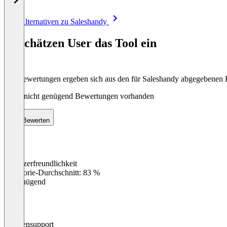
Item
Alle Alternativen zu Saleshandy
1
of
So schätzen User das Tool ein
8
Die Bewertungen ergeben sich aus den für Saleshandy abgegebenen
Noch nicht genügend Bewertungen vorhanden
Bewerten
Benutzerfreundlichkeit
0
%
Kategorie-Durchschnitt: 83 %
Ungenügend
Kundensupport
0
%