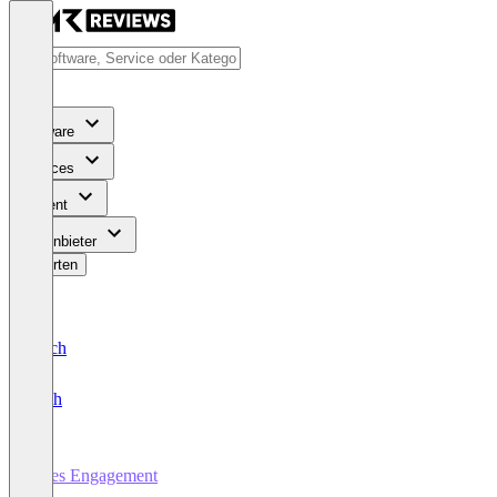
Software
Services
Content
Für Anbieter
Bewerten
Deutsch
English
Sales Engagement