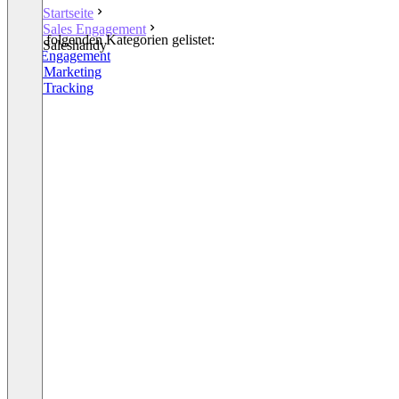
Startseite
Sales Engagement
In den folgenden Kategorien gelistet:
Saleshandy
Sales Engagement
Email Marketing
Email Tracking