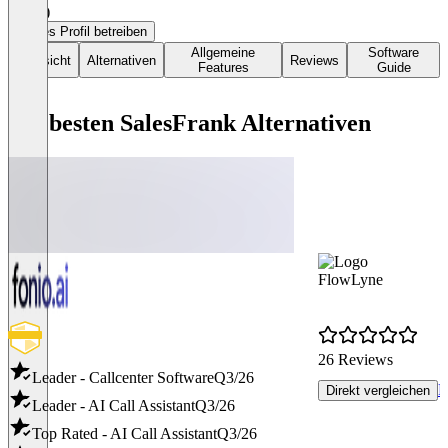
0,0
(1)
Dieses Profil betreiben
Allgemeine
Software
Übersicht
Alternativen
Reviews
Features
Guide
Die besten SalesFrank Alternativen
FlowLyne
26 Reviews
Leader - Callcenter Software
Q3/26
R
Direkt vergleichen
Leader - AI Call Assistant
Q3/26
Top Rated - AI Call Assistant
Q3/26