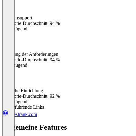
Kundensupport
0
%
Kategorie-Durchschnitt: 94 %
Ungenügend
Erfüllung der Anforderungen
0
%
Kategorie-Durchschnitt: 94 %
Ungenügend
Einfache Einrichtung
0
%
Kategorie-Durchschnitt: 92 %
Ungenügend
Weiterführende Links
salesfrank.com
Allgemeine Features