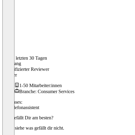
In den letzten 30 Tagen
Wolfgang
Verifizierter Reviewer
Inhaber
1-50 Mitarbeiter:innen
Branche: Consumer Services
Use cases:
KI-Telefonassistent
Was gefällt Dir am besten?
nichts.siehe was gefällt dir nicht.