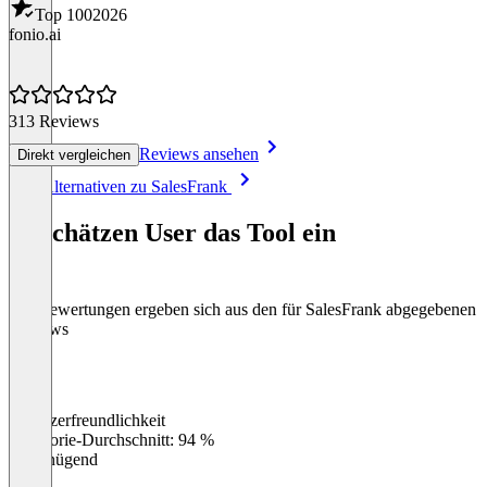
Top 100
2026
fonio.ai
313 Reviews
Reviews ansehen
Direkt vergleichen
Item
Alle Alternativen zu SalesFrank
1
of
So schätzen User das Tool ein
8
Die Bewertungen ergeben sich aus den für SalesFrank abgegebenen
Reviews
Benutzerfreundlichkeit
0
%
Kategorie-Durchschnitt: 94 %
Ungenügend