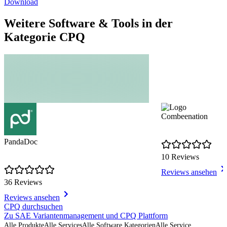
Download
Weitere Software & Tools in der
Kategorie CPQ
Combeenation
PandaDoc
10 Reviews
Reviews ansehen
36 Reviews
Reviews ansehen
Item
CPQ durchsuchen
1
Zu SAE Variantenmanagement und CPQ Plattform
of
Alle Produkte
Alle Services
Alle Software Kategorien
Alle Service