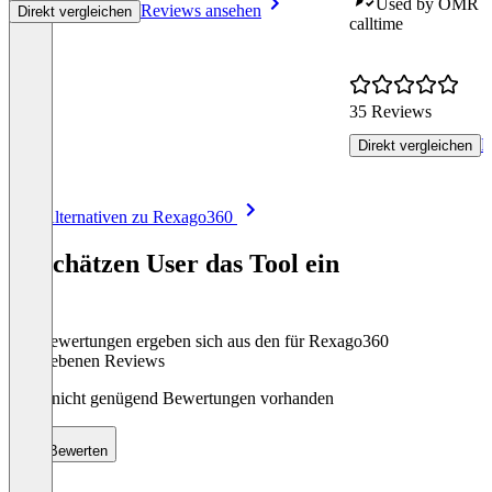
Used by OMR - S
Reviews ansehen
Direkt vergleichen
calltime
35 Reviews
R
Direkt vergleichen
Item
Alle Alternativen zu Rexago360
1
of
So schätzen User das Tool ein
8
Die Bewertungen ergeben sich aus den für Rexago360
abgegebenen Reviews
Noch nicht genügend Bewertungen vorhanden
Bewerten