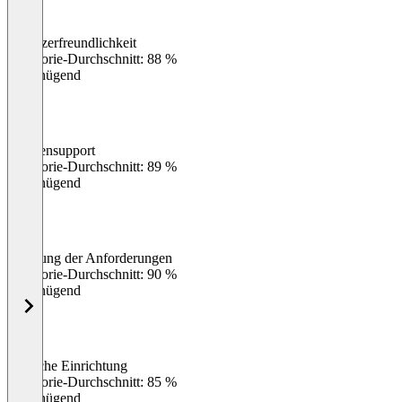
Benutzerfreundlichkeit
0
%
Kategorie-Durchschnitt: 88 %
Ungenügend
Kundensupport
0
%
Kategorie-Durchschnitt: 89 %
Ungenügend
Erfüllung der Anforderungen
0
%
Kategorie-Durchschnitt: 90 %
Ungenügend
Einfache Einrichtung
0
%
Kategorie-Durchschnitt: 85 %
Ungenügend