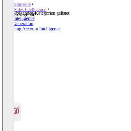
Startseite
Sales Intelligence
In den folgenden Kategorien gelistet:
Rexago360
Sales Intelligence
Lead Generation
Marketing Account Intelligence