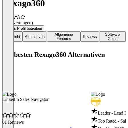
Rexago360
(0 Bewertungen)
Dieses Profil betreiben
Allgemeine
Software
Übersicht
Alternativen
Reviews
Features
Guide
Die besten Rexago360 Alternativen
LinkedIn Sales Navigator
Leader - Lead In
Top Rated - Sale
61 Reviews