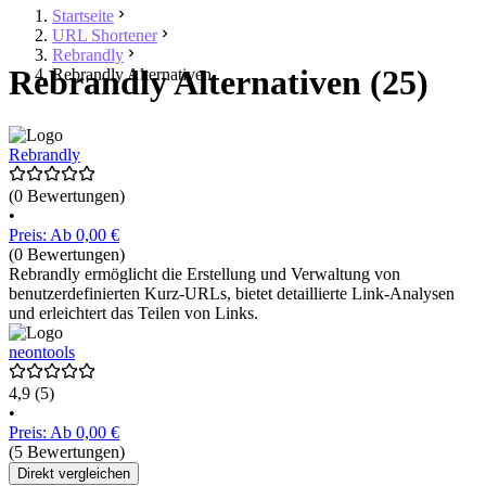
Startseite
URL Shortener
Rebrandly
Rebrandly Alternativen (25)
Rebrandly Alternativen
Rebrandly
(0 Bewertungen)
•
Preis: Ab 0,00 €
(0 Bewertungen)
Rebrandly ermöglicht die Erstellung und Verwaltung von
benutzerdefinierten Kurz-URLs, bietet detaillierte Link-Analysen
und erleichtert das Teilen von Links.
neontools
4,9
(5)
•
Preis: Ab 0,00 €
(5 Bewertungen)
Direkt vergleichen