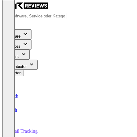
Software
Services
Content
Für Anbieter
Bewerten
Deutsch
English
Email Tracking