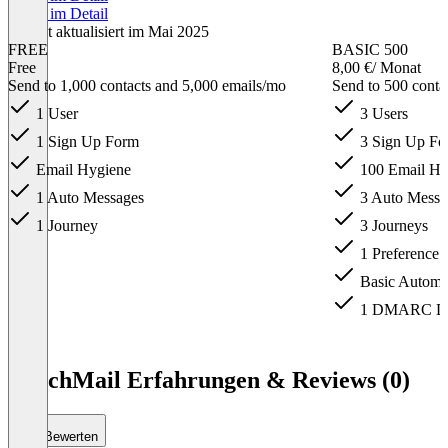
Preise im Detail
Zuletzt aktualisiert im Mai 2025
FREE
BASIC 500
Free
8,00 €
/ Monat
Send to 1,000 contacts and 5,000 emails/mo
Send to 500 conta
1 User
3 Users
1 Sign Up Form
3 Sign Up Fo
Email Hygiene
100 Email Hyg
1 Auto Messages
3 Auto Messa
1 Journey
3 Journeys
1 Preference 
Basic Automa
1 DMARC Do
Item
1
ReachMail Erfahrungen & Reviews (0)
of
3
Bewerten