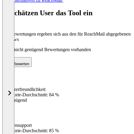
Alle Alternativen zu ReachMail
1
of
So schätzen User das Tool ein
8
Die Bewertungen ergeben sich aus den für ReachMail abgegebenen
Reviews
Noch nicht genügend Bewertungen vorhanden
Bewerten
Benutzerfreundlichkeit
0
%
Kategorie-Durchschnitt: 84 %
Ungenügend
Kundensupport
0
%
Kategorie-Durchschnitt: 85 %