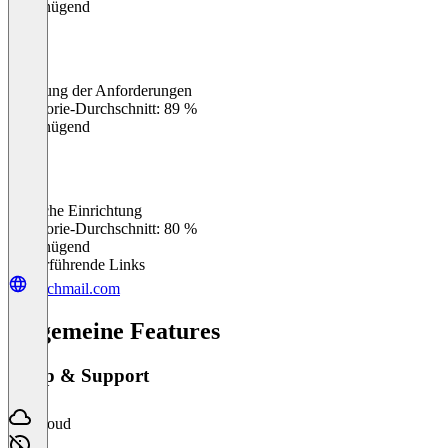
Ungenügend
Erfüllung der Anforderungen
0
%
Kategorie-Durchschnitt: 89 %
Ungenügend
Einfache Einrichtung
0
%
Kategorie-Durchschnitt: 80 %
Ungenügend
Weiterführende Links
reachmail.com
Allgemeine Features
Setup & Support
Cloud