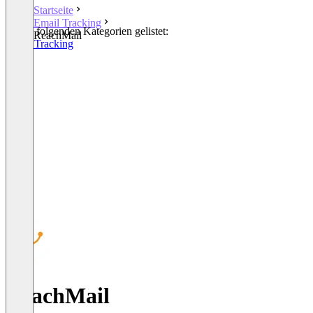
Startseite
Email Tracking
In den folgenden Kategorien gelistet:
ReachMail
Email Tracking
ReachMail