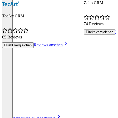
Zoho CRM
TecArt CRM
74 Reviews
R
Direkt vergleichen
65 Reviews
Reviews ansehen
Direkt vergleichen
Item