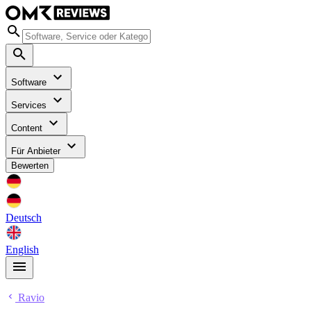
Software
Services
Content
Für Anbieter
Bewerten
Deutsch
English
Ravio