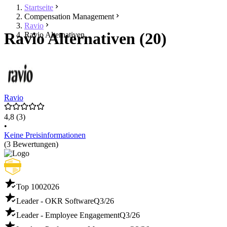
Startseite
Compensation Management
Ravio
Ravio Alternativen (20)
Ravio Alternativen
Ravio
4,8
(3)
•
Keine Preisinformationen
(3 Bewertungen)
Top 100
2026
Leader - OKR Software
Q3/26
Leader - Employee Engagement
Q3/26